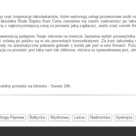
 oraz korporacje taksówkarskie, które wykonują usługi przewozowe osób na t
Taksówka Ruda Śląska Kurs Cena
zastanów się zanim zadzwonisz po taksó
irmę z najkorzystniejszą ceną za przewóz jaką zapłacisz, warto znać cennik f
pewnością podejmie Twoje zlecenie na mieście Jastarnia wybór przewoźnika 
ją i mówią po polsku są w stu procentach komunikatywni. Za kurs taksówką 
zgody na automatyczne pobranie gotówki z konta jak jest w w/w firmach. Po
a za przewóz jest taka sam lub zbliżona, różnica ta spowodowana jest, utr
olidny przewóz na lotnisko - Serwis 24h.
Droga Piprowa
Bałtycka
Wydmowa
Leśna
Nadmorska
Spokojna