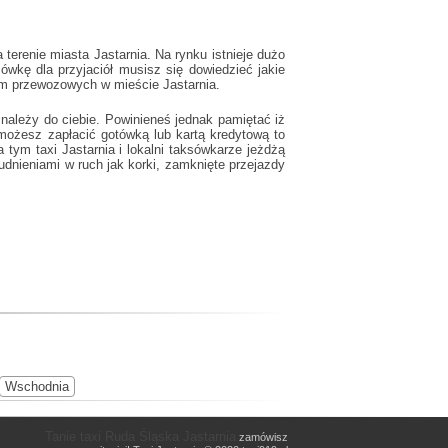
erenie miasta Jastarnia. Na rynku istnieje dużo
wkę dla przyjaciół musisz się dowiedzieć jakie
irm przewozowych w mieście Jastarnia.
należy do ciebie. Powinieneś jednak pamiętać iż
możesz zapłacić gotówką lub kartą kredytową to
za tym
taxi Jastarnia
i lokalni taksówkarze jeżdżą
udnieniami w ruch jak korki, zamknięte przejazdy
Wschodnia
Tanie taxi Ruda Śląska Jastarnia
zamówisz