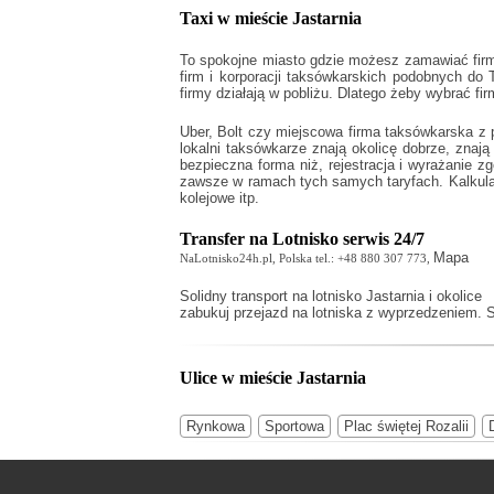
Taxi w mieście Jastarnia
To spokojne miasto gdzie możesz zamawiać firmy
firm i korporacji taksówkarskich podobnych do
firmy działają w pobliżu. Dlatego żeby wybrać f
Uber, Bolt czy miejscowa firma taksówkarska z 
lokalni taksówkarze znają okolicę dobrze, zna
bezpieczna forma niż, rejestracja i wyrażanie 
zawsze w ramach tych samych taryfach. Kalkulacj
kolejowe itp.
Transfer na Lotnisko serwis 24/7
Mapa
NaLotnisko24h.pl, Polska tel.: +48 880 307 773,
Solidny
transport na lotnisko Jastarnia
i okolice
zabukuj przejazd na lotniska z wyprzedzeniem. S
Ulice w mieście Jastarnia
Rynkowa
Sportowa
Plac świętej Rozalii