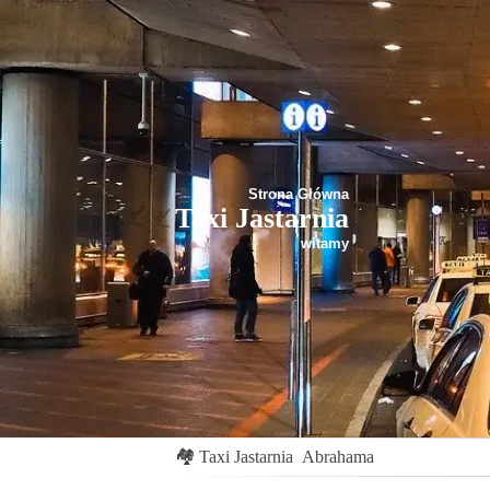
Strona Główna
Taxi Jastarnia
witamy
🏘
Taxi Jastarnia
Abrahama