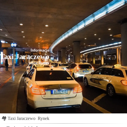
Informacje
Taxi Jaraczewo
ulica Rynek
🏘
Taxi Jaraczewo
Rynek