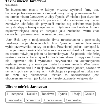
Taxi w mieście Jaraczewo
ulica Rynek
To bezpieczne miasto w którym możesz wybierać firmy oraz
korporacje taksówkarskie, które wykonują usługi przewozowe ludzi
na terenie miasta Jaraczewo z ulicy Rynek. W mieście jest dużo firm
i korporacji taksówkarskich podobnych do
zastanów się zanim
zamówisz taksówkę dla przyjaciół musisz się poinformować jakie
firmy działają w twojej miejscowości. Będziesz mógł wybrać firmę z
najkorzystniejszą ceną za przejazd jaką zapłacisz, warto znać
cennik firm przewozowych w mieście Jaraczewo.
Uber, Bolt czy z miejscowości firma taksówkarska z pewnością
zrealizuje Twoje zlecenie obok ulicy Rynek w mieście Jaraczewo
wybór przewoźnika należy do ciebie. Powinieneś jednak pamiętać iż
z Twojej miejscowości taksówkarze znają miasto bezkonkurencyjnie,
na pewno mówią po polsku są komunikatywni. Za podwóz taksówką
możesz zapłacić tradycyjnie lub kartą kredytową to wygodna forma
niż, logowanie się i wyrażanie przyzwolenia na automatyczne
wydanie pieniędzy z konta jak działa to w w/w firmach. Wiec wiesz
że
taxi Jaraczewo
i z miejscowości taksówkarze jeżdżą zawsze w
ramach tych samych taryfach. Kalkulacja za przejazd jest taka sam
lub różni się nieznacznie, różnica ta spowodowana jest,
utrudnieniami w ruch jak korki, zamknięte przejazdy kolejowe itp.
Ulice w mieście Jaraczewo
11 listopada
Kaliska
Topolowa
Rynek
1 Maja
Golska
Jarocińska
Słoneczna
Czereśniowa
Gostyńska