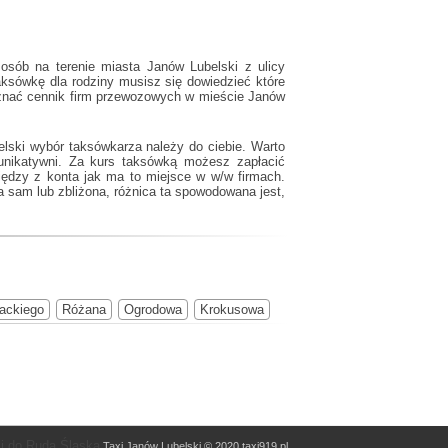
osób na terenie miasta Janów Lubelski z ulicy
aksówkę dla rodziny musisz się dowiedzieć które
 znać cennik firm przewozowych w mieście Janów
lski wybór taksówkarza należy do ciebie. Warto
unikatywni. Za kurs taksówką możesz zapłacić
niędzy z konta jak ma to miejsce w w/w firmach.
 sam lub zbliżona, różnica ta spowodowana jest,
ackiego
Różana
Ogrodowa
Krokusowa
i do Ruda Śląska
Taxi Janów Lubelski © 2020 taxi919.pl