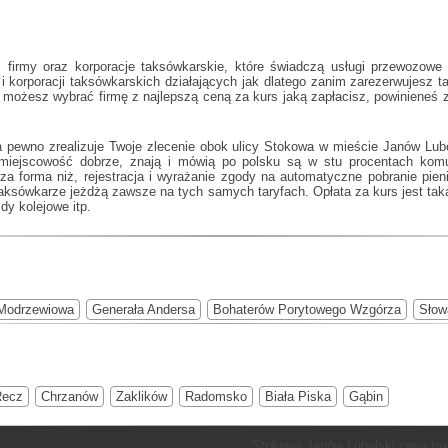
irmy oraz korporacje taksówkarskie, które świadczą usługi przewozowe 
i korporacji taksówkarskich działających jak
dlatego zanim zarezerwujesz t
u możesz wybrać firmę z najlepszą ceną za kurs jaką zapłacisz, powinieneś
a pewno zrealizuje Twoje zlecenie obok ulicy Stokowa w mieście Janów Lube
ą miejscowość dobrze, znają i mówią po polsku są w stu procentach kom
jsza forma niż, rejestracja i wyrażanie zgody na automatyczne pobranie pie
aksówkarze jeżdżą zawsze na tych samych taryfach. Opłata za kurs jest taka
dy kolejowe itp.
Modrzewiowa
Generała Andersa
Bohaterów Porytowego Wzgórza
Słow
Recz
Chrzanów
Zaklików
Radomsko
Biała Piska
Gąbin
Stokowa Janów Lubelski cena tax