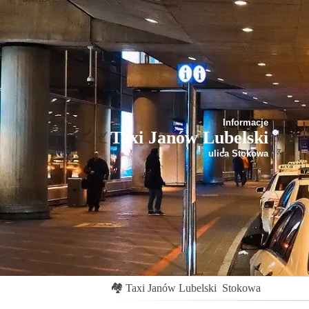
Informacje
Taxi Janów Lubelski
ulica Stokowa
🏘
Taxi Janów Lubelski
Stokowa