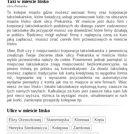
Taxi w mieście Ińsko
ulica Piekarska
To kolejne miasto gdzie możesz wezwać firmy oraz korporacje
taksówkarskie, które świadczą usługi przewozowe ludzi na obszarze
miasta Ińsko obok ulicy Piekarska. W mieście jest dużo firm i
korporacji taksówkarskich podobnych do
dlatego zanim zadzwonisz
po taksówkę dla przyjaciół musisz się dowiedzieć które firmy działają
w pobliżu. Będziesz mógł wybrać firmę z najlepszą ceną za kurs
jaką zapłacisz, musisz znać cennik firm przewozowych w mieście
Ińsko.
Uber, Bolt czy z miejscowości korporacja taksówkarska z pewnością
zrealizuje Twoje zlecenie obok ulicy Piekarska w mieście Ińsko
wybór przewoźnika należy do ciebie. Powinieneś jednak pamiętać iż
miejscowi taksówkarze znają miejscowość bezkonkurencyjnie, na
pewno mówią po polsku są komunikatywni. Za dowóz taksówką
możesz zapłacić tradycyjnie lub kartą kredytową to wygodna forma
niż, logowanie się i wyrażanie przyzwolenia na automatyczne
wydanie pieniędzy z konta jak ma to miejsce w w/w firmach. Wiec
wiesz że
taxi Ińsko
i lokalni taksówkarze wykonują kursy zawsze na
tych samych taryfach. Kalkulacja za kurs jest zawsze taka sam lub
jest nieco wyższa, różnica ta wystąpić może, utrudnieniami w ruch
jak korki, zamknięte przejazdy kolejowe itp.
Ulice w mieście Ińsko
Elizy Orzeszkowej
Staromiejska
Klonowa
Kręta
Henryka Sienkiewicza
Kolejowa
Zamkowa