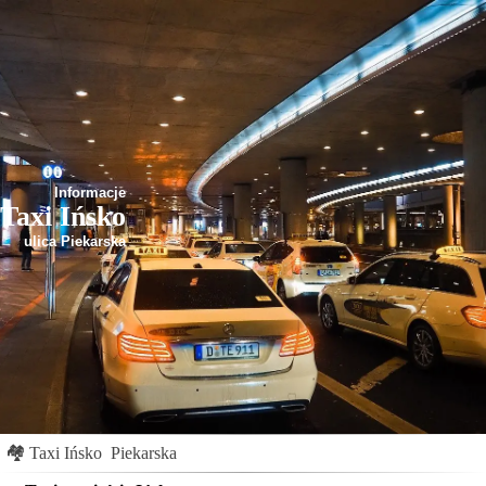
Informacje
Taxi Ińsko
ulica Piekarska
🏘
Taxi Ińsko
Piekarska