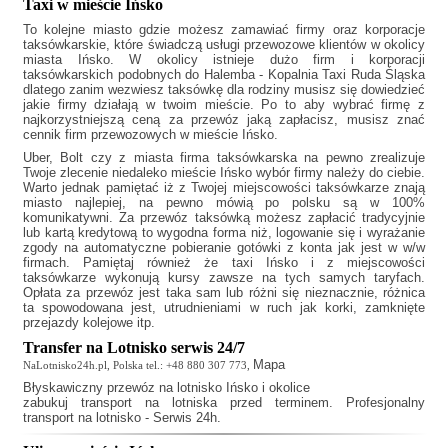
Taxi w mieście Ińsko
To kolejne miasto gdzie możesz zamawiać firmy oraz korporacje
taksówkarskie, które świadczą usługi przewozowe klientów w okolicy
miasta Ińsko. W okolicy istnieje dużo firm i korporacji
taksówkarskich podobnych do
Halemba - Kopalnia Taxi Ruda Śląska
dlatego zanim wezwiesz taksówkę dla rodziny musisz się dowiedzieć
jakie firmy działają w twoim mieście. Po to aby wybrać firmę z
najkorzystniejszą ceną za przewóz jaką zapłacisz, musisz znać
cennik firm przewozowych w mieście Ińsko.
Uber, Bolt czy z miasta firma taksówkarska na pewno zrealizuje
Twoje zlecenie niedaleko mieście Ińsko wybór firmy należy do ciebie.
Warto jednak pamiętać iż z Twojej miejscowości taksówkarze znają
miasto najlepiej, na pewno mówią po polsku są w 100%
komunikatywni. Za przewóz taksówką możesz zapłacić tradycyjnie
lub kartą kredytową to wygodna forma niż, logowanie się i wyrażanie
zgody na automatyczne pobieranie gotówki z konta jak jest w w/w
firmach. Pamiętaj również że
taxi Ińsko
i z miejscowości
taksówkarze wykonują kursy zawsze na tych samych taryfach.
Opłata za przewóz jest taka sam lub różni się nieznacznie, różnica
ta spowodowana jest, utrudnieniami w ruch jak korki, zamknięte
przejazdy kolejowe itp.
Transfer na Lotnisko serwis 24/7
Mapa
NaLotnisko24h.pl, Polska tel.: +48 880 307 773,
Błyskawiczny
przewóz na lotnisko Ińsko
i okolice
zabukuj transport na lotniska przed terminem. Profesjonalny
transport na lotnisko - Serwis 24h.