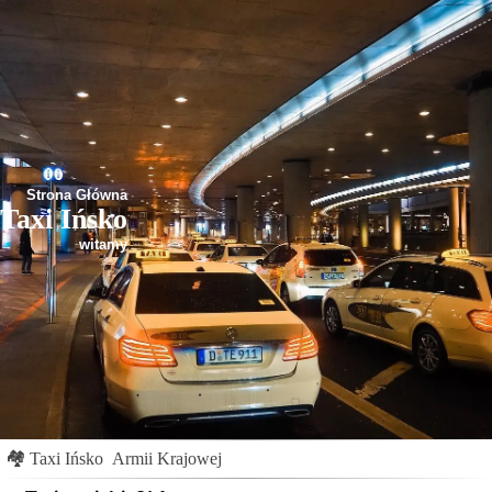
Strona Główna
Taxi Ińsko
witamy
🏘
Taxi Ińsko
Armii Krajowej