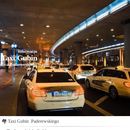
Informacje
Taxi Gubin
ulica Paderewskiego
🏘
Taxi Gubin
Paderewskiego