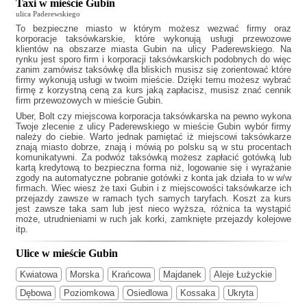
Taxi w mieście Gubin
ulica Paderewskiego
To bezpieczne miasto w którym możesz wezwać firmy oraz
korporacje taksówkarskie, które wykonują usługi przewozowe
klientów na obszarze miasta Gubin na ulicy Paderewskiego. Na
rynku jest sporo firm i korporacji taksówkarskich podobnych do
więc
zanim zamówisz taksówkę dla bliskich musisz się zorientować które
firmy wykonują usługi w twoim mieście. Dzięki temu możesz wybrać
firmę z korzystną ceną za kurs jaką zapłacisz, musisz znać cennik
firm przewozowych w mieście Gubin.
Uber, Bolt czy miejscowa korporacja taksówkarska na pewno wykona
Twoje zlecenie z ulicy Paderewskiego w mieście Gubin wybór firmy
należy do ciebie. Warto jednak pamiętać iż miejscowi taksówkarze
znają miasto dobrze, znają i mówią po polsku są w stu procentach
komunikatywni. Za podwóz taksówką możesz zapłacić gotówką lub
kartą kredytową to bezpieczna forma niż, logowanie się i wyrażanie
zgody na automatyczne pobranie gotówki z konta jak działa to w w/w
firmach. Wiec wiesz że
taxi Gubin
i z miejscowości taksówkarze ich
przejazdy zawsze w ramach tych samych taryfach. Koszt za kurs
jest zawsze taka sam lub jest nieco wyższa, różnica ta wystąpić
może, utrudnieniami w ruch jak korki, zamknięte przejazdy kolejowe
itp.
Ulice w mieście Gubin
Kwiatowa
Morska
Krańcowa
Majdanek
Aleje Łużyckie
Dębowa
Poziomkowa
Osiedlowa
Kossaka
Ukryta