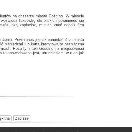
lientów na obszarze miasta Gościno. W mieście
wezwiesz taksówkę dla bliskich powinieneś się
zewóz jaką zapłacisz, musisz znać cennik firm
 ciebie. Powinieneś jednak pamiętać iż z miasta
ć pieniędzmi lub kartą kredytową to bezpieczna
firmach. Poza tym
taxi Gościno
i z miejscowości
 ta spowodowana jest, utrudnieniami w ruch jak
ękitna
Zacisze