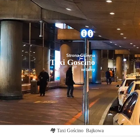
Strona Główna
Taxi Gościno
witamy
🏘
Taxi Gościno
Bajkowa