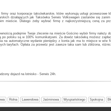
firmy oraz korporacje taksówkarskie, które wykonują usługi przewozowe k
arskich działających jak
Taksówka Serwis Volkswagen
zastanów się zanim 
oim mieście. Dlatego żeby wybrać firmę z najkorzystniejszą ceną za pr
ewnością podejmie Twoje zlecenie na mieście Gościno wybór firmy należy do
ią po polsku są w 100% komunikatywni. Za dowóz taksówką możesz zapłaci
enia na automatyczne wydanie pieniędzy z konta jak ma to miejsce w w/w 
h taryfach. Opłata za przewóz jest zawsze taka sam lub zbliżona, różnica
dzony dojazd na lotnisko - Serwis 24h.
owa
Rolna
Lawendowa
Jaśminowa
Wyspiańskiego
Spokojna
Bł