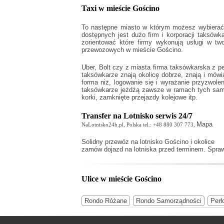
Taxi w mieście Gościno
To następne miasto w którym możesz wybierać 
dostępnych jest dużo firm i korporacji taksówk
zorientować które firmy wykonują usługi w tw
przewozowych w mieście Gościno.
Uber, Bolt czy z miasta firma taksówkarska z p
taksówkarze znają okolicę dobrze, znają i mów
forma niż, logowanie się i wyrażanie przyzwol
taksówkarze jeżdżą zawsze w ramach tych samyc
korki, zamknięte przejazdy kolejowe itp.
Transfer na Lotnisko serwis 24/7
Mapa
NaLotnisko24h.pl, Polska tel.: +48 880 307 773,
Solidny
przewóz na lotnisko Gościno
i okolice
zamów dojazd na lotniska przed terminem. Spraw
Ulice w mieście Gościno
Rondo Różane
Rondo Samorządności
Perł