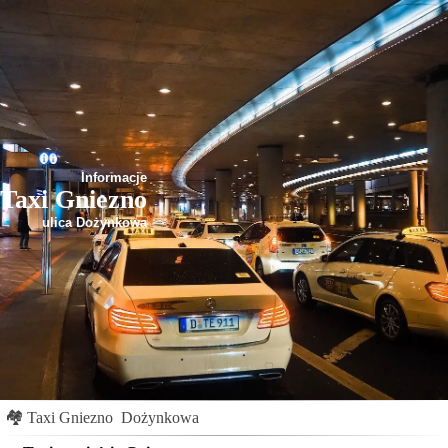
Informacje
Taxi Gniezno
ulica Dożynkowa
🏘
Taxi Gniezno
Dożynkowa