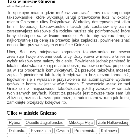
Taxi w mieście Gniezno
ulica Dożynkowa
To spokojne miasto gdzie możesz zamawiać firmy oraz korporacje
taksówkarskie, które wykonują usługi przewozowe ludzi w okolicy
miasta Gniezno z ulicy Dożynkowa. W okolicy dostępnych jest kilka
firm i korporacji taksówkarskich takich jak
zastanów się zanim
zarezerwujesz taksówkę dla rodziny musisz się poinformować które
firmy dostępne są w twoim mieście. Po to aby wybrać firmę z
najkorzystniejszą ceną za przewóz jaką zapłacisz, powinieneś znać
cennik firm przewozowych w mieście Gniezno.
Uber, Bolt czy miejscowa korporacja taksówkarska na pewno
zrealizuje Twoje zlecenie obok ulicy Dożynkowa w mieście Gniezno
wybór taksówkarza należy do ciebie. Powinieneś jednak pamiętać iż
lokalni taksówkarze znają miasto dobrze, na pewno mówią po polsku
są w stu procentach komunikatywni. Za przewóz taksówką możesz
zapłacić pieniędzmi lub kartą kredytową to bezpieczna forma niż,
logowanie się i wyrażanie przyzwolenia na automatyczne wydanie
gotówki z konta jak jest w w/w firmach. Z pewnością wiesz że
taxi
Gniezno
i z miejscowości taksówkarze jeżdżą zawsze w ramach
tych samych taryfach. Koszt za przewóz jest zawsze taka sam lub
zbliżona, różnica ta wystąpić może, utrudnieniami w ruch jak korki,
zamknięte przejazdy kolejowe itp.
Ulice w mieście Gniezno
Rybna
Osiedle Jagiellońskie
Mikołaja Reja
Zofii Nałkowskiej
Dalkoska
Przecznica
Czysta
Promienista
Kalinowa