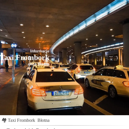
Informacje
Taxi Frombork
ulica Błotna
🏘
Taxi Frombork
Błotna