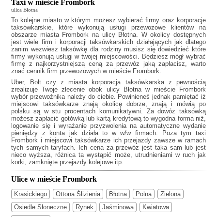
Taxi w mieście Frombork
ulica Błotna
To kolejne miasto w którym możesz wybierać firmy oraz korporacje
taksówkarskie, które wykonują usługi przewozowe klientów na
obszarze miasta Frombork na ulicy Błotna. W okolicy dostępnych
jest wiele firm i korporacji taksówkarskich działających jak
dlatego
zanim wezwiesz taksówkę dla rodziny musisz się dowiedzieć które
firmy wykonują usługi w twojej miejscowości. Będziesz mógł wybrać
firmę z najkorzystniejszą ceną za przewóz jaką zapłacisz, warto
znać cennik firm przewozowych w mieście Frombork.
Uber, Bolt czy z miasta korporacja taksówkarska z pewnością
zrealizuje Twoje zlecenie obok ulicy Błotna w mieście Frombork
wybór przewoźnika należy do ciebie. Powinieneś jednak pamiętać iż
miejscowi taksówkarze znają okolicę dobrze, znają i mówią po
polsku są w stu procentach komunikatywni. Za dowóz taksówką
możesz zapłacić gotówką lub kartą kredytową to wygodna forma niż,
logowanie się i wyrażanie przyzwolenia na automatyczne wydanie
pieniędzy z konta jak działa to w w/w firmach. Poza tym
taxi
Frombork
i miejscowi taksówkarze ich przejazdy zawsze w ramach
tych samych taryfach. Ich cena za przewóz jest taka sam lub jest
nieco wyższa, różnica ta wystąpić może, utrudnieniami w ruch jak
korki, zamknięte przejazdy kolejowe itp.
Ulice w mieście Frombork
Krasickiego
Ottona Ślizienia
Błotna
Polna
Zielona
Osiedle Słoneczne
Rynek
Jaśminowa
Kwiatowa