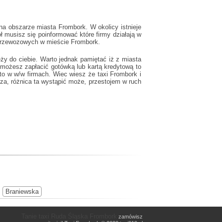
a obszarze miasta Frombork. W okolicy istnieje
ł musisz się poinformować które firmy działają w
m przewozowych w mieście Frombork.
ży do ciebie. Warto jednak pamiętać iż z miasta
możesz zapłacić gotówką lub kartą kredytową to
a to w w/w firmach. Wiec wiesz że
taxi Frombork
i
za, różnica ta wystąpić może, przestojem w ruch
Braniewska
Tanie taxi Ruda Śląska Frombork
zamówisz