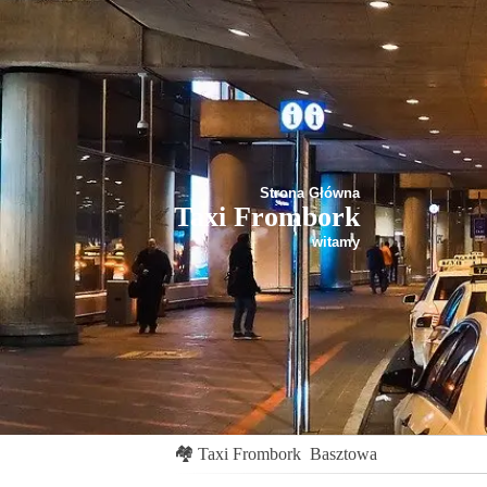
Strona Główna
Taxi Frombork
witamy
🏘
Taxi Frombork
Basztowa