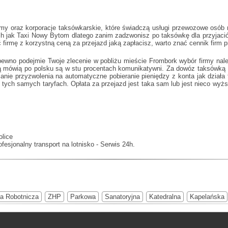
my oraz korporacje taksówkarskie, które świadczą usługi przewozowe osób n
ch jak
Taxi Nowy Bytom
dlatego zanim zadzwonisz po taksówkę dla przyjació
 firmę z korzystną ceną za przejazd jaką zapłacisz, warto znać cennik fir
pewno podejmie Twoje zlecenie w pobliżu mieście Frombork wybór firmy nale
cią mówią po polsku są w stu procentach komunikatywni. Za dowóz taksówką 
ażanie przyzwolenia na automatyczne pobieranie pieniędzy z konta jak dział
ych samych taryfach. Opłata za przejazd jest taka sam lub jest nieco wyżs
olice
fesjonalny transport na lotnisko - Serwis 24h.
ia Robotnicza
ZHP
Parkowa
Sanatoryjna
Katedralna
Kapelańska