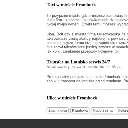
Taxi w mieście Frombork
To przyjazne miasto gdzie możesz zamawiać fir
dużo firm i korporacji taksówkarskich działający
twojej miejscowości. Dzięki temu możesz wybrać
Uber, Bolt czy z miasta firma taksówkarska na 
taksówkarze znają okolicę najlepiej, z pewnoś
bezpieczniejsza forma niż, logowanie się i wyr
miejscowi taksówkarze jeżdżą zawsze w ramach t
jak korki, zamknięte przejazdy kolejowe itp.
Transfer na Lotnisko serwis 24/7
Mapa
NaLotnisko24h.pl, Polska tel.: +48 880 307 773,
Profesjonalny
przejazd na lotnisko Frombork
i ok
zabukuj transport na lotniska przed terminem. Pro
Ulice w mieście Frombork
Jaśminowa
Kwiatowa
Nadbrzeżna
Kolon