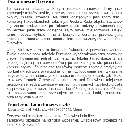
Taxi w mieście Drzewica
To spokojne miasto w którym możesz zamawiać firmy oraz
korporacje taksówkarskie, które wykonują usługi przewozowe osób w
okolicy miasta Drzewica. Na rynku dostępnych jest sporo firm i
korporacji taksówkarskich takich jak
Godula Ruda Śląska
zastanów
się zanim zadzwonisz po taksówkę dla rodziny powinieneś się
dowiedzieć jakie firmy dostępne są w twojej miejscowości. Dzięki
temu możesz wybrać firmę z korzystną ceną za przewóz jaką
zapłacisz, musisz znać cennik firm przewozowych w mieście
Drzewica.
Uber, Bolt czy z miasta firma taksówkarska z pewnością wykona
Twoje zlecenie obok mieście Drzewica wybór taksówkarza należy do
ciebie. Powinieneś jednak pamiętać iż lokalni taksówkarze znają
okolicę najlepiej, na pewno mówią po polsku są w stu procentach
komunikatywni. Za przejazd taksówką możesz zapłacić tradycyjnie
lub kartą kredytową to wygodna forma niż, logowanie się i wyrażanie
przyzwolenia na automatyczne pobranie pieniędzy z konta jak działa
to w w/w firmach. Z pewnością wiesz że
taxi Drzewica
i miejscowi
taksówkarze jeżdżą zawsze w ramach tych samych taryfach. Opłata
za przewóz jest zawsze taka sam lub różni się nieznacznie, różnica
ta spowodowana jest, przestojem w ruch jak korki, zamknięte
przejazdy kolejowe itp.
Transfer na Lotnisko serwis 24/7
Mapa
NaLotnisko24h.pl, Polska tel.: +48 880 307 773,
Życzysz sobie
dojazd na lotnisko Drzewica
i okolice
zarezerwuj przejazd na lotniska wcześniej. Ekspresowy przejazd na
lotnisko - Serwis 24h.