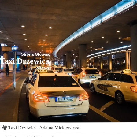
Strona Główna
Taxi Drzewica
witamy
🏘
Taxi Drzewica
Adama Mickiewicza