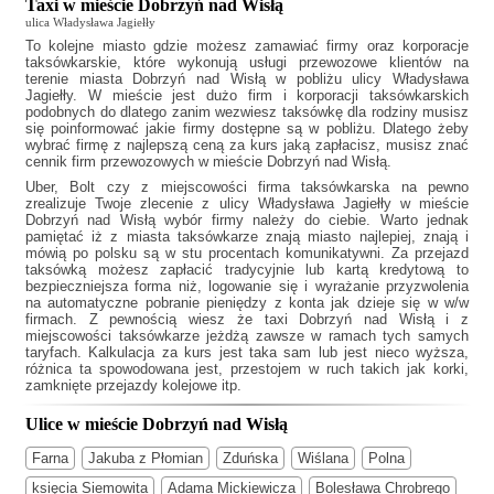
Taxi w mieście Dobrzyń nad Wisłą
ulica Władysława Jagiełły
To kolejne miasto gdzie możesz zamawiać firmy oraz korporacje
taksówkarskie, które wykonują usługi przewozowe klientów na
terenie miasta Dobrzyń nad Wisłą w pobliżu ulicy Władysława
Jagiełły. W mieście jest dużo firm i korporacji taksówkarskich
podobnych do
dlatego zanim wezwiesz taksówkę dla rodziny musisz
się poinformować jakie firmy dostępne są w pobliżu. Dlatego żeby
wybrać firmę z najlepszą ceną za kurs jaką zapłacisz, musisz znać
cennik firm przewozowych w mieście Dobrzyń nad Wisłą.
Uber, Bolt czy z miejscowości firma taksówkarska na pewno
zrealizuje Twoje zlecenie z ulicy Władysława Jagiełły w mieście
Dobrzyń nad Wisłą wybór firmy należy do ciebie. Warto jednak
pamiętać iż z miasta taksówkarze znają miasto najlepiej, znają i
mówią po polsku są w stu procentach komunikatywni. Za przejazd
taksówką możesz zapłacić tradycyjnie lub kartą kredytową to
bezpieczniejsza forma niż, logowanie się i wyrażanie przyzwolenia
na automatyczne pobranie pieniędzy z konta jak dzieje się w w/w
firmach. Z pewnością wiesz że
taxi Dobrzyń nad Wisłą
i z
miejscowości taksówkarze jeżdżą zawsze w ramach tych samych
taryfach. Kalkulacja za kurs jest taka sam lub jest nieco wyższa,
różnica ta spowodowana jest, przestojem w ruch takich jak korki,
zamknięte przejazdy kolejowe itp.
Ulice w mieście Dobrzyń nad Wisłą
Farna
Jakuba z Płomian
Zduńska
Wiślana
Polna
księcia Siemowita
Adama Mickiewicza
Bolesława Chrobrego