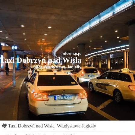
Informacje
Taxi Dobrzyń nad Wisłą
ulica Władysława Jagiełły
🏘
Taxi Dobrzyń nad Wisłą
Władysława Jagiełły