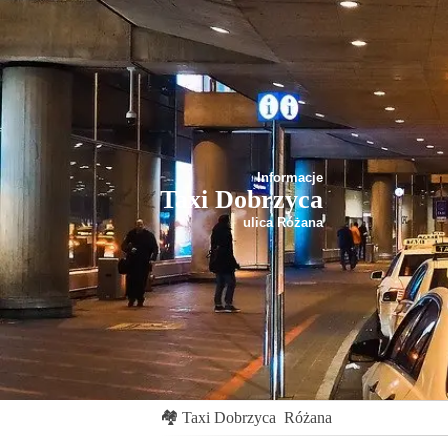
Informacje
Taxi Dobrzyca
ulica Różana
🏘
Taxi Dobrzyca
Różana