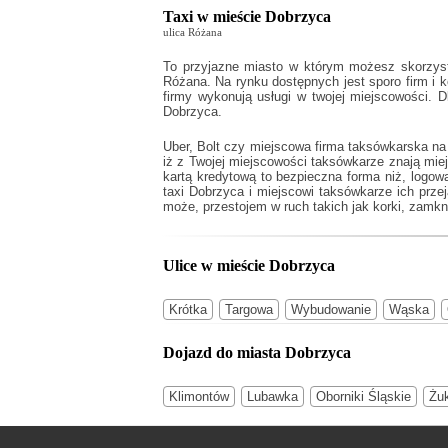
Taxi w mieście Dobrzyca
ulica Różana
To przyjazne miasto w którym możesz skorzysta
Różana. Na rynku dostępnych jest sporo firm i 
firmy wykonują usługi w twojej miejscowości. 
Dobrzyca.
Uber, Bolt czy miejscowa firma taksówkarska na
iż z Twojej miejscowości taksówkarze znają mi
kartą kredytową to bezpieczna forma niż, logowa
taxi Dobrzyca
i miejscowi taksówkarze ich prze
może, przestojem w ruch takich jak korki, zamkni
Ulice w mieście Dobrzyca
Krótka
Targowa
Wybudowanie
Wąska
Dojazd do miasta Dobrzyca
Klimontów
Lubawka
Oborniki Śląskie
Żu