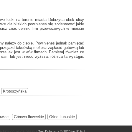
we ludzi na terenie miasta Dobrzyca obok ulicy
ę dla bliskich powinieneś się zorientować jakie
musisz znać cennik firm przewozowych w mieście
my należy do ciebie. Powinieneś jednak pamiętać
 przejazd taksówką możesz zapłacić gotówką lub
onta jak jest w w/w firmach. Pamiętaj również że
sam lub jest nieco wyższa, różnica ta wystąpić
Krotoszyńska
owice
Górowo Iławeckie
Ośno Lubuskie
 taxi do Ruda Śląska
Taxi Dobrzyca © 2020 taxi919.pl