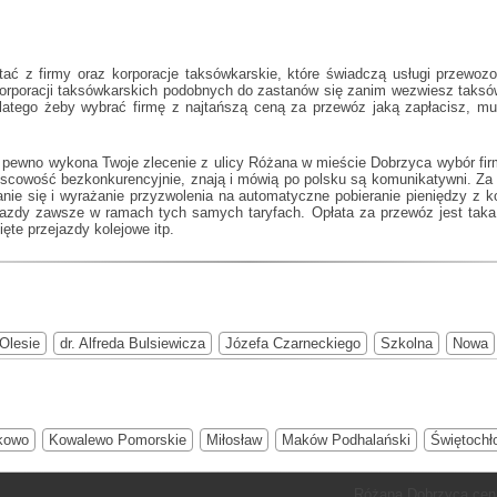
ć z firmy oraz korporacje taksówkarskie, które świadczą usługi przewozo
korporacji taksówkarskich podobnych do
zastanów się zanim wezwiesz taksówk
Dlatego żeby wybrać firmę z najtańszą ceną za przewóz jaką zapłacisz, 
 pewno wykona Twoje zlecenie z ulicy Różana w mieście Dobrzyca wybór fir
ejscowość bezkonkurencyjnie, znają i mówią po polsku są komunikatywni. Za
nie się i wyrażanie przyzwolenia na automatyczne pobieranie pieniędzy z k
jazdy zawsze w ramach tych samych taryfach. Opłata za przewóz jest taka 
ęte przejazdy kolejowe itp.
Olesie
dr. Alfreda Bulsiewicza
Józefa Czarneckiego
Szkolna
Nowa
kowo
Kowalewo Pomorskie
Miłosław
Maków Podhalański
Świętochł
Różana Dobrzyca cena