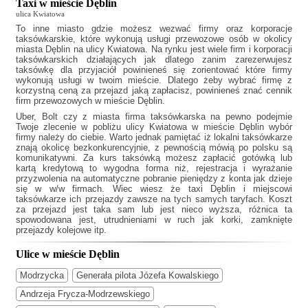
Taxi w mieście Dęblin
ulica Kwiatowa
To inne miasto gdzie możesz wezwać firmy oraz korporacje
taksówkarskie, które wykonują usługi przewozowe osób w okolicy
miasta Dęblin na ulicy Kwiatowa. Na rynku jest wiele firm i korporacji
taksówkarskich działających jak
dlatego zanim zarezerwujesz
taksówkę dla przyjaciół powinieneś się zorientować które firmy
wykonują usługi w twoim mieście. Dlatego żeby wybrać firmę z
korzystną ceną za przejazd jaką zapłacisz, powinieneś znać cennik
firm przewozowych w mieście Dęblin.
Uber, Bolt czy z miasta firma taksówkarska na pewno podejmie
Twoje zlecenie w pobliżu ulicy Kwiatowa w mieście Dęblin wybór
firmy należy do ciebie. Warto jednak pamiętać iż lokalni taksówkarze
znają okolicę bezkonkurencyjnie, z pewnością mówią po polsku są
komunikatywni. Za kurs taksówką możesz zapłacić gotówką lub
kartą kredytową to wygodna forma niż, rejestracja i wyrażanie
przyzwolenia na automatyczne pobranie pieniędzy z konta jak dzieje
się w w/w firmach. Wiec wiesz że
taxi Dęblin
i miejscowi
taksówkarze ich przejazdy zawsze na tych samych taryfach. Koszt
za przejazd jest taka sam lub jest nieco wyższa, różnica ta
spowodowana jest, utrudnieniami w ruch jak korki, zamknięte
przejazdy kolejowe itp.
Ulice w mieście Dęblin
Modrzycka
Generała pilota Józefa Kowalskiego
Andrzeja Frycza-Modrzewskiego