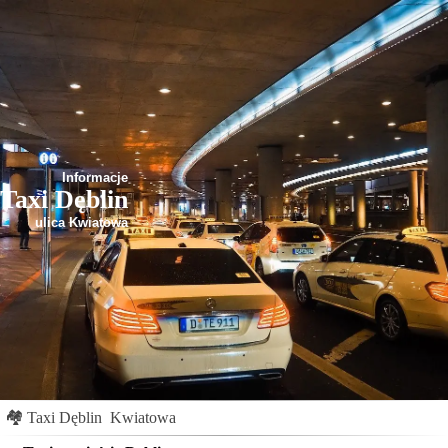
Informacje
Taxi Dęblin
ulica Kwiatowa
🏘
Taxi Dęblin
Kwiatowa