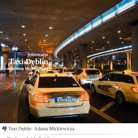
Informacje
Taxi Dęblin
ulica Adama Mickiewicza
🏘
Taxi Dęblin
Adama Mickiewicza