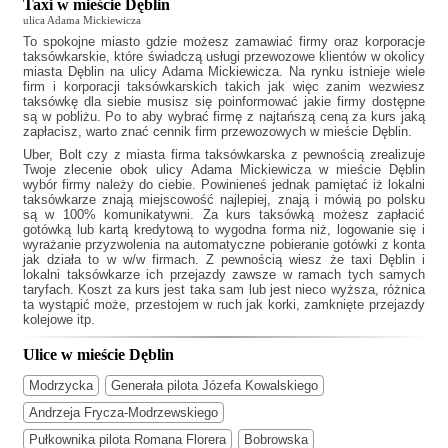
Taxi w mieście Dęblin
ulica Adama Mickiewicza
To spokojne miasto gdzie możesz zamawiać firmy oraz korporacje
taksówkarskie, które świadczą usługi przewozowe klientów w okolicy
miasta Dęblin na ulicy Adama Mickiewicza. Na rynku istnieje wiele
firm i korporacji taksówkarskich takich jak
więc zanim wezwiesz
taksówkę dla siebie musisz się poinformować jakie firmy dostępne
są w pobliżu. Po to aby wybrać firmę z najtańszą ceną za kurs jaką
zapłacisz, warto znać cennik firm przewozowych w mieście Dęblin.
Uber, Bolt czy z miasta firma taksówkarska z pewnością zrealizuje
Twoje zlecenie obok ulicy Adama Mickiewicza w mieście Dęblin
wybór firmy należy do ciebie. Powinieneś jednak pamiętać iż lokalni
taksówkarze znają miejscowość najlepiej, znają i mówią po polsku
są w 100% komunikatywni. Za kurs taksówką możesz zapłacić
gotówką lub kartą kredytową to wygodna forma niż, logowanie się i
wyrażanie przyzwolenia na automatyczne pobieranie gotówki z konta
jak działa to w w/w firmach. Z pewnością wiesz że
taxi Dęblin
i
lokalni taksówkarze ich przejazdy zawsze w ramach tych samych
taryfach. Koszt za kurs jest taka sam lub jest nieco wyższa, różnica
ta wystąpić może, przestojem w ruch jak korki, zamknięte przejazdy
kolejowe itp.
Ulice w mieście Dęblin
Modrzycka
Generała pilota Józefa Kowalskiego
Andrzeja Frycza-Modrzewskiego
Pułkownika pilota Romana Florera
Bobrowska