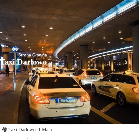
Strona Główna
Taxi Darłowo
witamy
🏘
Taxi Darłowo
1 Maja