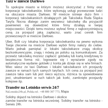
Taxi w mieście Darłowo
To spokojne miasto w którym możesz skorzystać z firmy oraz
korporacje taksówkarskie, które wykonują usługi przewozowe ludzi
na obszarze miasta Darłowo. W mieście istnieje dużo firm i
korporacji taksówkarskich działających jak
Taksówka Ruda Śląska
Taryfa Nocna
dlatego zanim wezwiesz taksówkę dla przyjaciół
powinieneś się dowiedzieć które firmy działają w twojej
miejscowości. Dzięki temu możesz wybrać firmę z najkorzystniejszą
ceną za przejazd jaką zapłacisz, warto znać cennik firm
przewozowych w mieście Darłowo.
Uber, Bolt czy lokalna korporacja taksówkarska na pewno wykona
Twoje zlecenie na mieście Darłowo wybór firmy należy do ciebie.
Warto jednak pamiętać iż lokalni taksówkarze znają okolicę
bezkonkurencyjnie, znają i mówią po polsku są komunikatywni. Za
przewóz taksówką możesz zapłacić gotówką lub kartą kredytową to
bezpieczna forma niż, logowanie się i wyrażanie zgody na
automatyczne wydanie gotówki z konta jak dzieje się w w/w firmach.
Wiec wiesz że
taxi Darłowo
i lokalni taksówkarze ich przejazdy
zawsze w ramach tych samych taryfach. Ich cena za przejazd jest
zawsze taka sam lub jest nieco wyższa, różnica ta spowodowana
jest, utrudnieniami w ruch takich jak korki, zamknięte przejazdy
kolejowe itp.
Transfer na Lotnisko serwis 24/7
Mapa
NaLotnisko24h.pl, Polska tel.: +48 880 307 773,
Solidny
dojazd na lotnisko Darłowo
i okolice
zamów transfer na lotniska wcześniej. Solidny transfer na lotnisko -
Serwis 24h.