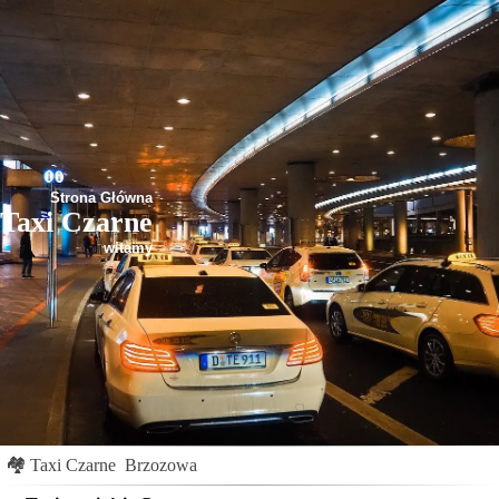
Strona Główna
Taxi Czarne
witamy
🏘
Taxi Czarne
Brzozowa