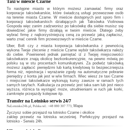
Taxi w mieście Czarne
To następne miasto w którym możesz zamawiać firmy oraz
korporacje taksówkarskie, które świadczą usługi przewozowe osób
na terenie miasta Czarne. W mieście dostępnych jest sporo firm i
korporacji taksówkarskich działających jak
Taksówka Violinowa
Gospoda
więc zanim zadzwonisz po taksówkę dla siebie musisz się
dowiedzieć jakie firmy działają w twoim mieście. Dlatego żeby
wybrać firmę z najkorzystniejszą ceną za przewóz jaką zapłacisz,
warto znać cennik firm przewozowych w mieście Czarne.
Uber, Bolt czy z miasta korporacja taksówkarska z pewnością
wykona Twoje zlecenie z mieście Czarne wybór taksówkarza należy
do ciebie. Powinieneś jednak pamiętać iż z Twojej miejscowości
taksówkarze znają okolicę bezkonkurencyjnie, na pewno mówią po
polsku są w stu procentach komunikatywni. Za podwóz taksówką
możesz zapłacić pieniędzmi lub kartą kredytową to bezpieczniejsza
forma niż, rejestracja i wyrażanie zgody na automatyczne pobranie
pieniędzy z konta jak jest w w/w firmach. Wiec wiesz że
taxi Czarne
i miejscowi taksówkarze wykonują kursy zawsze w ramach tych
samych taryfach. Kalkulacja za przewóz jest taka sam lub jest nieco
wyższa, różnica ta wystąpić może, utrudnieniami w ruch jak korki,
zamknięte przejazdy kolejowe itp.
Transfer na Lotnisko serwis 24/7
Mapa
NaLotnisko24h.pl, Polska tel.: +48 880 307 773,
Życzysz sobie
przejazd na lotnisko Czarne
i okolice
zaklep przewóz na lotniska wcześniej. Perfekcyjny przejazd na
lotnisko - Serwis 24h.