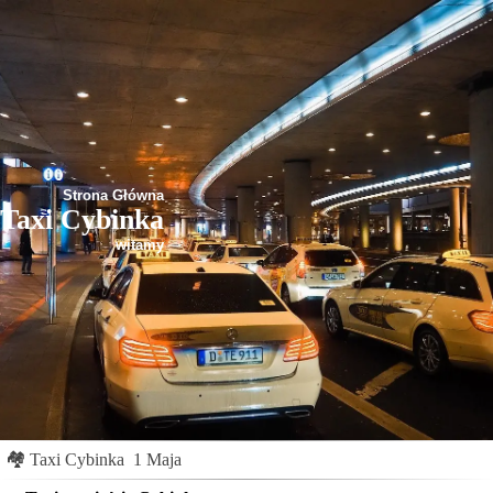
Strona Główna
Taxi Cybinka
witamy
🏘
Taxi Cybinka
1 Maja