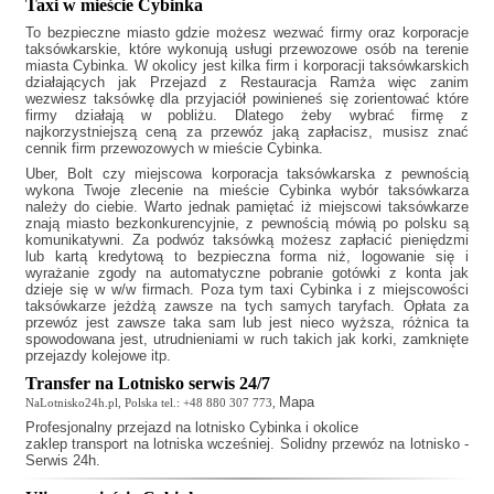
Taxi w mieście Cybinka
To bezpieczne miasto gdzie możesz wezwać firmy oraz korporacje
taksówkarskie, które wykonują usługi przewozowe osób na terenie
miasta Cybinka. W okolicy jest kilka firm i korporacji taksówkarskich
działających jak
Przejazd z Restauracja Ramża
więc zanim
wezwiesz taksówkę dla przyjaciół powinieneś się zorientować które
firmy działają w pobliżu. Dlatego żeby wybrać firmę z
najkorzystniejszą ceną za przewóz jaką zapłacisz, musisz znać
cennik firm przewozowych w mieście Cybinka.
Uber, Bolt czy miejscowa korporacja taksówkarska z pewnością
wykona Twoje zlecenie na mieście Cybinka wybór taksówkarza
należy do ciebie. Warto jednak pamiętać iż miejscowi taksówkarze
znają miasto bezkonkurencyjnie, z pewnością mówią po polsku są
komunikatywni. Za podwóz taksówką możesz zapłacić pieniędzmi
lub kartą kredytową to bezpieczna forma niż, logowanie się i
wyrażanie zgody na automatyczne pobranie gotówki z konta jak
dzieje się w w/w firmach. Poza tym
taxi Cybinka
i z miejscowości
taksówkarze jeżdżą zawsze na tych samych taryfach. Opłata za
przewóz jest zawsze taka sam lub jest nieco wyższa, różnica ta
spowodowana jest, utrudnieniami w ruch takich jak korki, zamknięte
przejazdy kolejowe itp.
Transfer na Lotnisko serwis 24/7
Mapa
NaLotnisko24h.pl, Polska tel.: +48 880 307 773,
Profesjonalny
przejazd na lotnisko Cybinka
i okolice
zaklep transport na lotniska wcześniej. Solidny przewóz na lotnisko -
Serwis 24h.