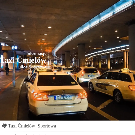
Informacje
Taxi Ćmielów
ulica Sportowa
🏘
Taxi Ćmielów
Sportowa