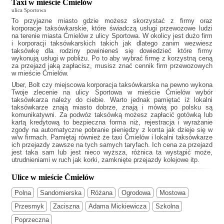
Taxi w mieście Ćmielów
ulica Sportowa
To przyjazne miasto gdzie możesz skorzystać z firmy oraz
korporacje taksówkarskie, które świadczą usługi przewozowe ludzi
na terenie miasta Ćmielów z ulicy Sportowa. W okolicy jest dużo firm
i korporacji taksówkarskich takich jak
dlatego zanim wezwiesz
taksówkę dla rodziny powinieneś się dowiedzieć które firmy
wykonują usługi w pobliżu. Po to aby wybrać firmę z korzystną ceną
za przejazd jaką zapłacisz, musisz znać cennik firm przewozowych
w mieście Ćmielów.
Uber, Bolt czy miejscowa korporacja taksówkarska na pewno wykona
Twoje zlecenie na ulicy Sportowa w mieście Ćmielów wybór
taksówkarza należy do ciebie. Warto jednak pamiętać iż lokalni
taksówkarze znają miasto dobrze, znają i mówią po polsku są
komunikatywni. Za podwóz taksówką możesz zapłacić gotówką lub
kartą kredytową to bezpieczna forma niż, rejestracja i wyrażanie
zgody na automatyczne pobranie pieniędzy z konta jak dzieje się w
w/w firmach. Pamiętaj również że
taxi Ćmielów
i lokalni taksówkarze
ich przejazdy zawsze na tych samych taryfach. Ich cena za przejazd
jest taka sam lub jest nieco wyższa, różnica ta wystąpić może,
utrudnieniami w ruch jak korki, zamknięte przejazdy kolejowe itp.
Ulice w mieście Ćmielów
Polna
Sandomierska
Różana
Ogrodowa
Mostowa
Przesmyk
Zaciszna
Adama Mickiewicza
Szkolna
Poprzeczna