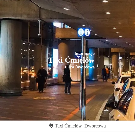
Informacje
Taxi Ćmielów
ulica Dworcowa
🏘
Taxi Ćmielów
Dworcowa