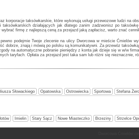
az korporacje taksówkarskie, które wykonują usługi przewozowe ludzi na ob
ji taksówkarskich działających jak
dlatego zanim zadzwonisz po taksówkę d
 wybrać firmę z najlepszą ceną za przejazd jaką zapłacisz, warto znać cenn
a pewno podejmie Twoje zlecenie na ulicy Dworcowa w mieście Ćmielów wyb
ość dobrze, znają i mówią po polsku są komunikatywni. Za przewóz taksówką
e zgody na automatyczne pobranie pieniędzy z konta jak dzieje się w w/w fir
h taryfach. Opłata za przejazd jest taka sam lub różni się nieznacznie, ró
liusza Słowackiego
Opatowska
Ostrowiecka
Sportowa
Stefana Żer
łotów
Imielin
Stary Sącz
Nowe Miasteczko
Brzeziny
Strzelce Op
Dworcowa Ćmielów cen