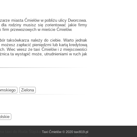
szarze miasta Ćmielów w pobliżu ulicy Dworcowa.
la rodziny musisz się zorientować jakie firmy
ik firm przewozowych w mieście Ćmielów.
ór taksówkarza należy do ciebie. Warto jednak
 możesz zapłacić pieniędzmi lub kartą kredytową
mach. Wiec wiesz że
taxi Ćmielów
i z miejscowości
żnica ta wystąpić może, utrudnieniami w ruch jak
omskiego
Zielona
olskie
a taxi do Ruda Śląska
Taxi Ćmielów © 2020 taxi919.pl
sitemap