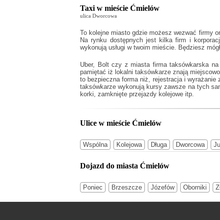
Taxi w mieście Ćmielów
ulica Dworcowa
To kolejne miasto gdzie możesz wezwać firmy or
Na rynku dostępnych jest kilka firm i korporac
wykonują usługi w twoim mieście. Będziesz mógł
Uber, Bolt czy z miasta firma taksówkarska n
pamiętać iż lokalni taksówkarze znają miejscow
to bezpieczna forma niż, rejestracja i wyrażani
taksówkarze wykonują kursy zawsze na tych samyc
korki, zamknięte przejazdy kolejowe itp.
Ulice w mieście Ćmielów
Wspólna
Kolejowa
Długa
Dworcowa
Ju
Dojazd do miasta Ćmielów
Poniec
Brzeszcze
Józefów
Oborniki
Z