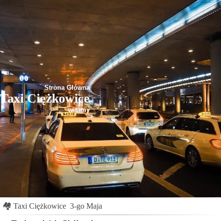
Strona Główna
Taxi Ciężkowice
witamy
🏘
Taxi Ciężkowice
3-go Maja