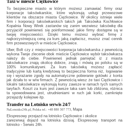
Taxi w mieście Ciężkowice
To bezpieczne miasto w którym możesz zamawiać firmy oraz
korporacje taksówkarskie, które wykonują usługi przewozowe
klientów na obszarze miasta Ciężkowice. W okolicy istnieje wiele
firm i korporacji taksówkarskich takich jak
Taksówka Kochłowice
Kopalnia Nowy Wirek
zastanów się zanim wezwiesz taksówkę dla
przyjaciół powinieneś się poinformować jakie firmy dostępne są w
twojej miejscowości. Dzięki temu możesz wybrać firmę z
najkorzystniejszą ceną za kurs jaką zapłacisz, musisz znać cennik
firm przewozowych w mieście Ciężkowice.
Uber, Bolt czy z miejscowości korporacja taksówkarska z pewnością
wykona Twoje zlecenie obok mieście Ciężkowice wybór taksówkarza
należy do ciebie. Powinieneś jednak pamiętać iż z miasta
taksówkarze znają okolicę dobrze, znają i mówią po polsku są w
100% komunikatywni. Za kurs taksówką możesz zapłacić
tradycyjnie lub kartą kredytową to bezpieczna forma niż, logowanie
się i wyrażanie zgody na automatyczne pobieranie gotówki z konta
jak działa to w w/w firmach. Z pewnością wiesz że
taxi Ciężkowice
i
lokalni taksówkarze wykonują kursy zawsze w ramach tych samych
taryfach. Koszt za kurs jest zawsze taka sam lub zbliżona, różnica
ta spowodowana jest, utrudnieniami w ruch jak korki, zamknięte
przejazdy kolejowe itp.
Transfer na Lotnisko serwis 24/7
Mapa
NaLotnisko24h.pl, Polska tel.: +48 880 307 773,
Ekspresowy
przejazd na lotnisko Ciężkowice
i okolice
zarezerwuj dojazd na lotniska dzisiaj. Ekspresowy transport na
lotnisko - Serwis 24h.