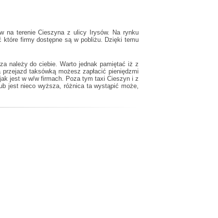
w na terenie Cieszyna z ulicy Irysów. Na rynku
które firmy dostępne są w pobliżu. Dzięki temu
za należy do ciebie. Warto jednak pamiętać iż z
a przejazd taksówką możesz zapłacić pieniędzmi
 jak jest w w/w firmach. Poza tym
taxi Cieszyn
i z
b jest nieco wyższa, różnica ta wystąpić może,