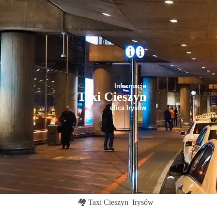
Informacje
Taxi Cieszyn
ulica Irysów
🏘
Taxi Cieszyn
Irysów