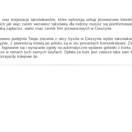
 oraz korporacje taksówkarskie, które wykonują usługi przewozowe klientó
kich jak
więc zanim wezwiesz taksówkę dla rodziny musisz się poinformować 
aką zapłacisz, warto znać cennik firm przewozowych w Cieszynie.
pewno podejmie Twoje zlecenie z ulicy Irysów w Cieszynie wybór taksówkar
yjnie, z pewnością mówią po polsku są w stu procentach komunikatywni. Z
ż, logowanie się i wyrażanie zgody na automatyczne wydanie gotówki z konta
e w ramach tych samych taryfach. Opłata za kurs jest zawsze taka sam lu
przejazdy kolejowe itp.