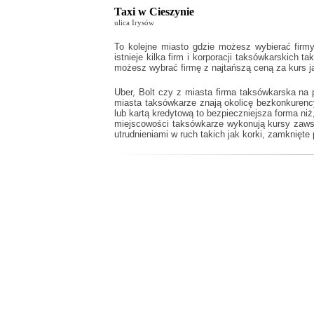
Taxi w Cieszynie
ulica Irysów
To kolejne miasto gdzie możesz wybierać firmy
istnieje kilka firm i korporacji taksówkarskich ta
możesz wybrać firmę z najtańszą ceną za kurs j
Uber, Bolt czy z miasta firma taksówkarska na 
miasta taksówkarze znają okolicę bezkonkurenc
lub kartą kredytową to bezpieczniejsza forma ni
miejscowości taksówkarze wykonują kursy zawsz
utrudnieniami w ruch takich jak korki, zamknięte 