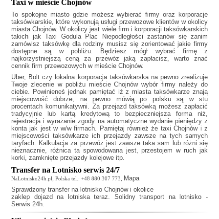
Taxi w mieście Chojnów
To spokojne miasto gdzie możesz wybierać firmy oraz korporacje
taksówkarskie, które wykonują usługi przewozowe klientów w okolicy
miasta Chojnów. W okolicy jest wiele firm i korporacji taksówkarskich
takich jak
Taxi Godula Plac Niepodległości
zastanów się zanim
zamówisz taksówkę dla rodziny musisz się zorientować jakie firmy
dostępne są w pobliżu. Będziesz mógł wybrać firmę z
najkorzystniejszą ceną za przewóz jaką zapłacisz, warto znać
cennik firm przewozowych w mieście Chojnów.
Uber, Bolt czy lokalna korporacja taksówkarska na pewno zrealizuje
Twoje zlecenie w pobliżu mieście Chojnów wybór firmy należy do
ciebie. Powinieneś jednak pamiętać iż z miasta taksówkarze znają
miejscowość dobrze, na pewno mówią po polsku są w stu
procentach komunikatywni. Za przejazd taksówką możesz zapłacić
tradycyjnie lub kartą kredytową to bezpieczniejsza forma niż,
rejestracja i wyrażanie zgody na automatyczne wydanie pieniędzy z
konta jak jest w w/w firmach. Pamiętaj również że
taxi Chojnów
i z
miejscowości taksówkarze ich przejazdy zawsze na tych samych
taryfach. Kalkulacja za przewóz jest zawsze taka sam lub różni się
nieznacznie, różnica ta spowodowana jest, przestojem w ruch jak
korki, zamknięte przejazdy kolejowe itp.
Transfer na Lotnisko serwis 24/7
Mapa
NaLotnisko24h.pl, Polska tel.: +48 880 307 773,
Sprawdzony
transfer na lotnisko Chojnów
i okolice
zaklep dojazd na lotniska teraz. Solidny transport na lotnisko -
Serwis 24h.