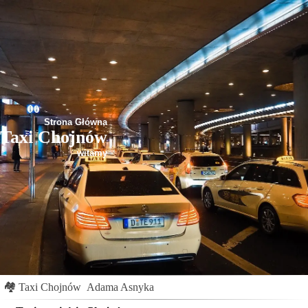
Strona Główna
Taxi Chojnów
witamy
🏘
Taxi Chojnów
Adama Asnyka