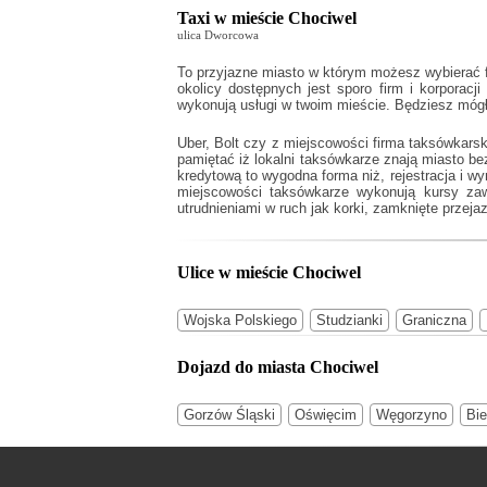
Taxi w mieście Chociwel
ulica Dworcowa
To przyjazne miasto w którym możesz wybierać f
okolicy dostępnych jest sporo firm i korporacj
wykonują usługi w twoim mieście. Będziesz mógł
Uber, Bolt czy z miejscowości firma taksówkarsk
pamiętać iż lokalni taksówkarze znają miasto b
kredytową to wygodna forma niż, rejestracja i w
miejscowości taksówkarze wykonują kursy zaw
utrudnieniami w ruch jak korki, zamknięte przejaz
Ulice w mieście Chociwel
Wojska Polskiego
Studzianki
Graniczna
Dojazd do miasta Chociwel
Gorzów Śląski
Oświęcim
Węgorzyno
Bi