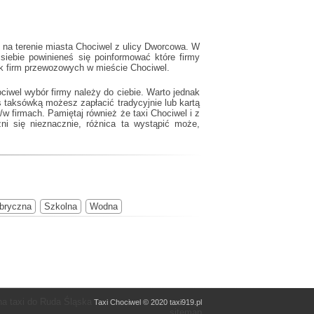
 na terenie miasta Chociwel z ulicy Dworcowa. W
iebie powinieneś się poinformować które firmy
ik firm przewozowych w mieście Chociwel.
ciwel wybór firmy należy do ciebie. Warto jednak
 taksówką możesz zapłacić tradycyjnie lub kartą
w/w firmach. Pamiętaj również że
taxi Chociwel
i z
i się nieznacznie, różnica ta wystąpić może,
bryczna
Szkolna
Wodna
a taxi do Ruda Śląska
Taxi Chociwel © 2020 taxi919.pl
sitemap