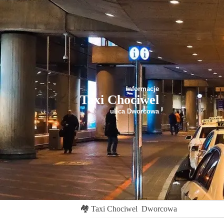
Informacje
Taxi Chociwel
ulica Dworcowa
🏘
Taxi Chociwel
Dworcowa