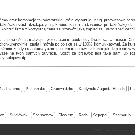
irmy oraz korporacje taksówkarskie, które wykonują usługi przewozowe osób
i taksówkarskich działających jak
więc zanim zadzwonisz po taksówkę dla s
 wybrać firmę z korzystną ceną za przewóz jaką zapłacisz, warto znać cenn
a z pewnością zrealizuje Twoje zlecenie obok ulicy Dworcowa w mieście Cho
ezkonkurencyjnie, znają i mówią po polsku są w 100% komunikatywni. Za kurs
yrażanie zgody na automatyczne pobieranie gotówki z konta jak dzieje się w 
sze na tych samych taryfach. Koszt za przewóz jest taka sam lub różn
dy kolejowe itp.
Nadjeziorna
Poznańska
Grunwaldzka
Kardynała Augusta Hlonda
Fa
ecz
Sulejówek
Sochaczew
Siewierz
Reda
Sępopol
Szamotuły
Dworcowa Chociwel cen