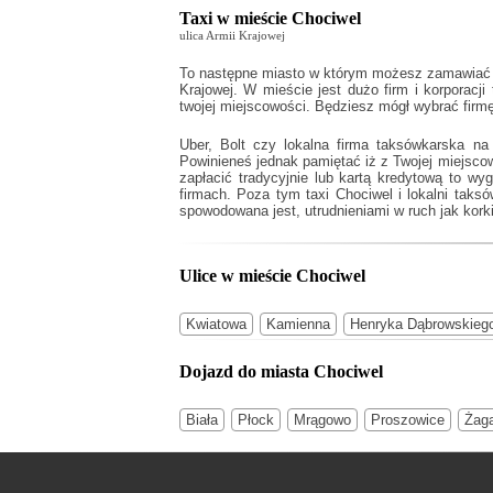
Taxi w mieście Chociwel
ulica Armii Krajowej
To następne miasto w którym możesz zamawiać fi
Krajowej. W mieście jest dużo firm i korporacji
twojej miejscowości. Będziesz mógł wybrać firm
Uber, Bolt czy lokalna firma taksówkarska na
Powinieneś jednak pamiętać iż z Twojej miejsc
zapłacić tradycyjnie lub kartą kredytową to w
firmach. Poza tym
taxi Chociwel
i lokalni taks
spowodowana jest, utrudnieniami w ruch jak korki
Ulice w mieście Chociwel
Kwiatowa
Kamienna
Henryka Dąbrowskieg
Dojazd do miasta Chociwel
Biała
Płock
Mrągowo
Proszowice
Żag