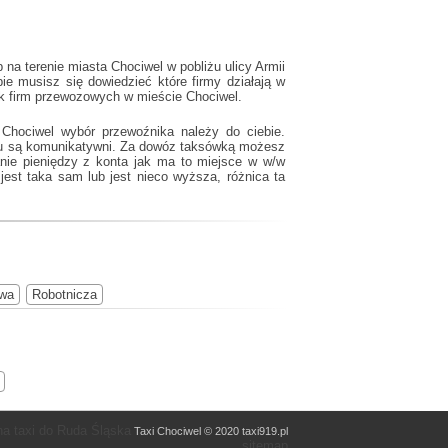
a terenie miasta Chociwel w pobliżu ulicy Armii
e musisz się dowiedzieć które firmy działają w
ik firm przewozowych w mieście Chociwel.
 Chociwel wybór przewoźnika należy do ciebie.
sku są komunikatywni. Za dowóz taksówką możesz
anie pieniędzy z konta jak ma to miejsce w w/w
est taka sam lub jest nieco wyższa, różnica ta
wa
Robotnicza
na taxi do Ruda Śląska
Taxi Chociwel © 2020 taxi919.pl
sitemap