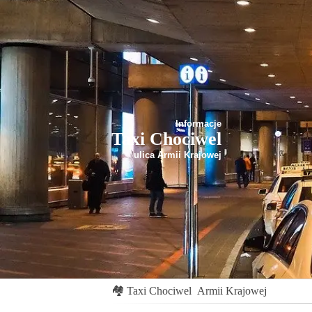
Informacje
Taxi Chociwel
ulica Armii Krajowej
🏘
Taxi Chociwel
Armii Krajowej