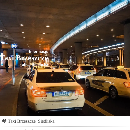
Informacje
Taxi Brzeszcze
ulica Siedliska
🏘
Taxi Brzeszcze
Siedliska