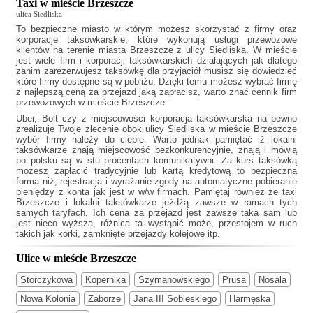
Taxi w mieście Brzeszcze
ulica Siedliska
To bezpieczne miasto w którym możesz skorzystać z firmy oraz
korporacje taksówkarskie, które wykonują usługi przewozowe
klientów na terenie miasta Brzeszcze z ulicy Siedliska. W mieście
jest wiele firm i korporacji taksówkarskich działających jak
dlatego
zanim zarezerwujesz taksówkę dla przyjaciół musisz się dowiedzieć
które firmy dostępne są w pobliżu. Dzięki temu możesz wybrać firmę
z najlepszą ceną za przejazd jaką zapłacisz, warto znać cennik firm
przewozowych w mieście Brzeszcze.
Uber, Bolt czy z miejscowości korporacja taksówkarska na pewno
zrealizuje Twoje zlecenie obok ulicy Siedliska w mieście Brzeszcze
wybór firmy należy do ciebie. Warto jednak pamiętać iż lokalni
taksówkarze znają miejscowość bezkonkurencyjnie, znają i mówią
po polsku są w stu procentach komunikatywni. Za kurs taksówką
możesz zapłacić tradycyjnie lub kartą kredytową to bezpieczna
forma niż, rejestracja i wyrażanie zgody na automatyczne pobieranie
pieniędzy z konta jak jest w w/w firmach. Pamiętaj również że
taxi
Brzeszcze
i lokalni taksówkarze jeżdżą zawsze w ramach tych
samych taryfach. Ich cena za przejazd jest zawsze taka sam lub
jest nieco wyższa, różnica ta wystąpić może, przestojem w ruch
takich jak korki, zamknięte przejazdy kolejowe itp.
Ulice w mieście Brzeszcze
Storczykowa
Kopernika
Szymanowskiego
Prusa
Nosala
Nowa Kolonia
Zaborze
Jana III Sobieskiego
Harmęska