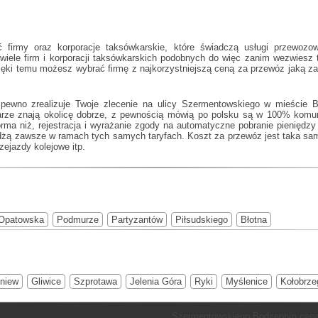
 firmy oraz korporacje taksówkarskie, które świadczą usługi przewozo
iele firm i korporacji taksówkarskich podobnych do
więc zanim wezwiesz t
zięki temu możesz wybrać firmę z najkorzystniejszą ceną za przewóz jaką z
 pewno zrealizuje Twoje zlecenie na ulicy Szermentowskiego w mieście 
karze znają okolicę dobrze, z pewnością mówią po polsku są w 100% kom
forma niż, rejestracja i wyrażanie zgody na automatyczne pobranie pieniędz
dżą zawsze w ramach tych samych taryfach. Koszt za przewóz jest taka sam
rzejazdy kolejowe itp.
Opatowska
Podmurze
Partyzantów
Piłsudskiego
Błotna
niew
Gliwice
Szprotawa
Jelenia Góra
Ryki
Myślenice
Kołobrze
Szermentowskiego Bodzentyn cena