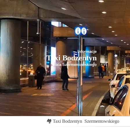
Informacje
Taxi Bodzentyn
ulica Szermentowskiego
🏘
Taxi Bodzentyn
Szermentowskiego