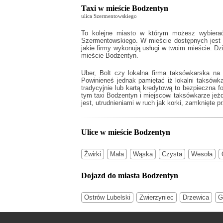
Taxi w mieście Bodzentyn
ulica Szermentowskiego
To kolejne miasto w którym możesz wybierać
Szermentowskiego. W mieście dostępnych jest w
jakie firmy wykonują usługi w twoim mieście. D
mieście Bodzentyn.
Uber, Bolt czy lokalna firma taksówkarska na
Powinieneś jednak pamiętać iż lokalni taksów
tradycyjnie lub kartą kredytową to bezpieczna 
tym
taxi Bodzentyn
i miejscowi taksówkarze jeż
jest, utrudnieniami w ruch jak korki, zamknięte p
Ulice w mieście Bodzentyn
Żwirki
Mała
Wąska
Czysta
Wesoła
Dojazd do miasta Bodzentyn
Ostrów Lubelski
Zwierzyniec
Drzewica
G