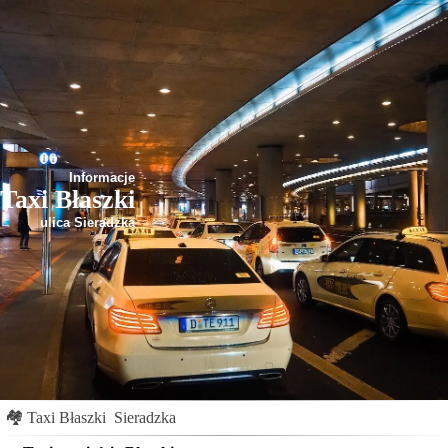
Informacje
Taxi Błaszki
ulica Sieradzka
🏘
Taxi Błaszki
Sieradzka