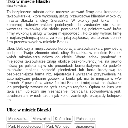
Taxi w mieście Błaszki
ulica Sieradzka
To bezpieczne miasto gdzie możesz wezwać firmy oraz korporacje
taksówkarskie, które wykonują usługi przewozowe klientów w okolicy
miasta Błaszki z ulicy Sieradzka. W okolicy jest kilka firm i
korporacji taksówkarskich podobnych do
zastanów się zanim
wezwiesz taksówkę dla siebie powinieneś się poinformować które
firmy wykonują usługi w twojej miejscowości. Po to aby wybrać firmę
z najkorzystniejszą ceną za kurs jaką zapłacisz, warto znać cennik
firm przewozowych w mieście Błaszki.
Uber, Bolt czy z miejscowości korporacja taksówkarska z pewnością
podejmie Twoje zlecenie obok ulicy Sieradzka w mieście Błaszki
wybór taksówkarza należy do ciebie. Warto jednak pamiętać iż
miejscowi taksówkarze znają okolicę bezkonkurencyjnie, na pewno
mówią po polsku są w stu procentach komunikatywni. Za podwóz
taksówką możesz zapłacić pieniędzmi lub kartą kredytową to
bezpieczniejsza forma niż, rejestracja i wyrażanie przyzwolenia na
automatyczne pobranie gotówki z konta jak ma to miejsce w w/w
firmach. Z pewnością wiesz że
taxi Błaszki
i miejscowi taksówkarze
ich przejazdy zawsze na tych samych taryfach. Opłata za kurs jest
taka sam lub różni się nieznacznie, różnica ta spowodowana jest,
utrudnieniami w ruch takich jak korki, zamknięte przejazdy kolejowe
itp.
Ulice w mieście Błaszki
Mleczarska
Marszałka
Kościelna
Pułaskiego
Park Niepodległości
Park Wolności
Spacerowa