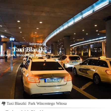
Informacje
Taxi Błaszki
ulica Park Wincentego Witosa
🏘
Taxi Błaszki
Park Wincentego Witosa