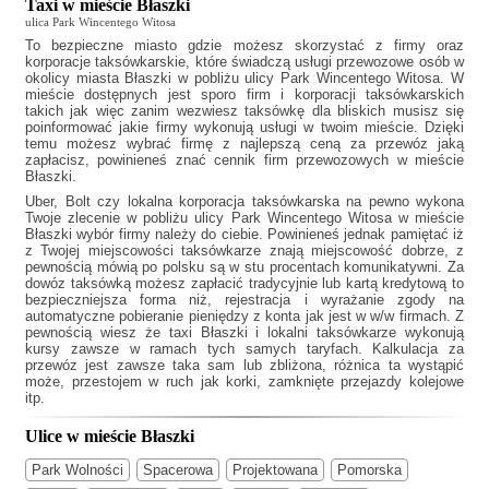
Taxi w mieście Błaszki
ulica Park Wincentego Witosa
To bezpieczne miasto gdzie możesz skorzystać z firmy oraz
korporacje taksówkarskie, które świadczą usługi przewozowe osób w
okolicy miasta Błaszki w pobliżu ulicy Park Wincentego Witosa. W
mieście dostępnych jest sporo firm i korporacji taksówkarskich
takich jak
więc zanim wezwiesz taksówkę dla bliskich musisz się
poinformować jakie firmy wykonują usługi w twoim mieście. Dzięki
temu możesz wybrać firmę z najlepszą ceną za przewóz jaką
zapłacisz, powinieneś znać cennik firm przewozowych w mieście
Błaszki.
Uber, Bolt czy lokalna korporacja taksówkarska na pewno wykona
Twoje zlecenie w pobliżu ulicy Park Wincentego Witosa w mieście
Błaszki wybór firmy należy do ciebie. Powinieneś jednak pamiętać iż
z Twojej miejscowości taksówkarze znają miejscowość dobrze, z
pewnością mówią po polsku są w stu procentach komunikatywni. Za
dowóz taksówką możesz zapłacić tradycyjnie lub kartą kredytową to
bezpieczniejsza forma niż, rejestracja i wyrażanie zgody na
automatyczne pobieranie pieniędzy z konta jak jest w w/w firmach. Z
pewnością wiesz że
taxi Błaszki
i lokalni taksówkarze wykonują
kursy zawsze w ramach tych samych taryfach. Kalkulacja za
przewóz jest zawsze taka sam lub zbliżona, różnica ta wystąpić
może, przestojem w ruch jak korki, zamknięte przejazdy kolejowe
itp.
Ulice w mieście Błaszki
Park Wolności
Spacerowa
Projektowana
Pomorska