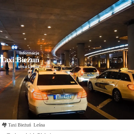
Informacje
Taxi Bieżuń
ulica Leśna
🏘
Taxi Bieżuń
Leśna