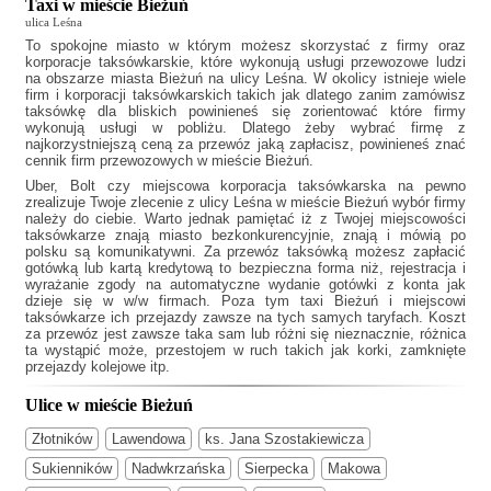
Taxi w mieście Bieżuń
ulica Leśna
To spokojne miasto w którym możesz skorzystać z firmy oraz
korporacje taksówkarskie, które wykonują usługi przewozowe ludzi
na obszarze miasta Bieżuń na ulicy Leśna. W okolicy istnieje wiele
firm i korporacji taksówkarskich takich jak
dlatego zanim zamówisz
taksówkę dla bliskich powinieneś się zorientować które firmy
wykonują usługi w pobliżu. Dlatego żeby wybrać firmę z
najkorzystniejszą ceną za przewóz jaką zapłacisz, powinieneś znać
cennik firm przewozowych w mieście Bieżuń.
Uber, Bolt czy miejscowa korporacja taksówkarska na pewno
zrealizuje Twoje zlecenie z ulicy Leśna w mieście Bieżuń wybór firmy
należy do ciebie. Warto jednak pamiętać iż z Twojej miejscowości
taksówkarze znają miasto bezkonkurencyjnie, znają i mówią po
polsku są komunikatywni. Za przewóz taksówką możesz zapłacić
gotówką lub kartą kredytową to bezpieczna forma niż, rejestracja i
wyrażanie zgody na automatyczne wydanie gotówki z konta jak
dzieje się w w/w firmach. Poza tym
taxi Bieżuń
i miejscowi
taksówkarze ich przejazdy zawsze na tych samych taryfach. Koszt
za przewóz jest zawsze taka sam lub różni się nieznacznie, różnica
ta wystąpić może, przestojem w ruch takich jak korki, zamknięte
przejazdy kolejowe itp.
Ulice w mieście Bieżuń
Złotników
Lawendowa
ks. Jana Szostakiewicza
Sukienników
Nadwkrzańska
Sierpecka
Makowa