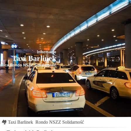
Informacje
Taxi Barlinek
ulica Rondo NSZZ Solidarność
🏘
Taxi Barlinek
Rondo NSZZ Solidarność