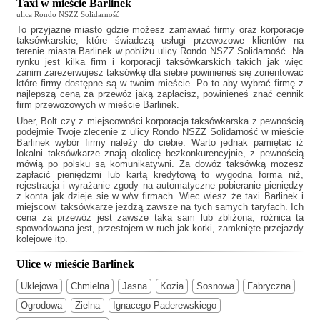
Taxi w mieście Barlinek
ulica Rondo NSZZ Solidarność
To przyjazne miasto gdzie możesz zamawiać firmy oraz korporacje
taksówkarskie, które świadczą usługi przewozowe klientów na
terenie miasta Barlinek w pobliżu ulicy Rondo NSZZ Solidarność. Na
rynku jest kilka firm i korporacji taksówkarskich takich jak
więc
zanim zarezerwujesz taksówkę dla siebie powinieneś się zorientować
które firmy dostępne są w twoim mieście. Po to aby wybrać firmę z
najlepszą ceną za przewóz jaką zapłacisz, powinieneś znać cennik
firm przewozowych w mieście Barlinek.
Uber, Bolt czy z miejscowości korporacja taksówkarska z pewnością
podejmie Twoje zlecenie z ulicy Rondo NSZZ Solidarność w mieście
Barlinek wybór firmy należy do ciebie. Warto jednak pamiętać iż
lokalni taksówkarze znają okolicę bezkonkurencyjnie, z pewnością
mówią po polsku są komunikatywni. Za dowóz taksówką możesz
zapłacić pieniędzmi lub kartą kredytową to wygodna forma niż,
rejestracja i wyrażanie zgody na automatyczne pobieranie pieniędzy
z konta jak dzieje się w w/w firmach. Wiec wiesz że
taxi Barlinek
i
miejscowi taksówkarze jeżdżą zawsze na tych samych taryfach. Ich
cena za przewóz jest zawsze taka sam lub zbliżona, różnica ta
spowodowana jest, przestojem w ruch jak korki, zamknięte przejazdy
kolejowe itp.
Ulice w mieście Barlinek
Uklejowa
Chmielna
Jasna
Kozia
Sosnowa
Fabryczna
Ogrodowa
Zielna
Ignacego Paderewskiego