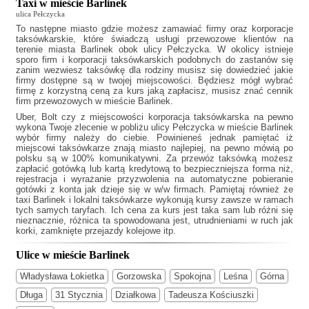
Taxi w mieście Barlinek
ulica Pełczycka
To następne miasto gdzie możesz zamawiać firmy oraz korporacje
taksówkarskie, które świadczą usługi przewozowe klientów na
terenie miasta Barlinek obok ulicy Pełczycka. W okolicy istnieje
sporo firm i korporacji taksówkarskich podobnych do
zastanów się
zanim wezwiesz taksówkę dla rodziny musisz się dowiedzieć jakie
firmy dostępne są w twojej miejscowości. Będziesz mógł wybrać
firmę z korzystną ceną za kurs jaką zapłacisz, musisz znać cennik
firm przewozowych w mieście Barlinek.
Uber, Bolt czy z miejscowości korporacja taksówkarska na pewno
wykona Twoje zlecenie w pobliżu ulicy Pełczycka w mieście Barlinek
wybór firmy należy do ciebie. Powinieneś jednak pamiętać iż
miejscowi taksówkarze znają miasto najlepiej, na pewno mówią po
polsku są w 100% komunikatywni. Za przewóz taksówką możesz
zapłacić gotówką lub kartą kredytową to bezpieczniejsza forma niż,
rejestracja i wyrażanie przyzwolenia na automatyczne pobieranie
gotówki z konta jak dzieje się w w/w firmach. Pamiętaj również że
taxi Barlinek
i lokalni taksówkarze wykonują kursy zawsze w ramach
tych samych taryfach. Ich cena za kurs jest taka sam lub różni się
nieznacznie, różnica ta spowodowana jest, utrudnieniami w ruch jak
korki, zamknięte przejazdy kolejowe itp.
Ulice w mieście Barlinek
Władysława Łokietka
Gorzowska
Spokojna
Leśna
Górna
Długa
31 Stycznia
Działkowa
Tadeusza Kościuszki