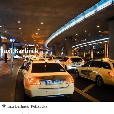
Informacje
Taxi Barlinek
ulica Pełczycka
🏘
Taxi Barlinek
Pełczycka