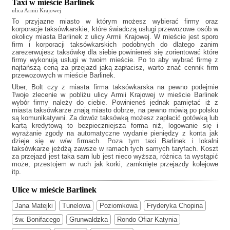
Taxi w mieście Barlinek
ulica Armii Krajowej
To przyjazne miasto w którym możesz wybierać firmy oraz
korporacje taksówkarskie, które świadczą usługi przewozowe osób w
okolicy miasta Barlinek z ulicy Armii Krajowej. W mieście jest sporo
firm i korporacji taksówkarskich podobnych do
dlatego zanim
zarezerwujesz taksówkę dla siebie powinieneś się zorientować które
firmy wykonują usługi w twoim mieście. Po to aby wybrać firmę z
najtańszą ceną za przejazd jaką zapłacisz, warto znać cennik firm
przewozowych w mieście Barlinek.
Uber, Bolt czy z miasta firma taksówkarska na pewno podejmie
Twoje zlecenie w pobliżu ulicy Armii Krajowej w mieście Barlinek
wybór firmy należy do ciebie. Powinieneś jednak pamiętać iż z
miasta taksówkarze znają miasto dobrze, na pewno mówią po polsku
są komunikatywni. Za dowóz taksówką możesz zapłacić gotówką lub
kartą kredytową to bezpieczniejsza forma niż, logowanie się i
wyrażanie zgody na automatyczne wydanie pieniędzy z konta jak
dzieje się w w/w firmach. Poza tym
taxi Barlinek
i lokalni
taksówkarze jeżdżą zawsze w ramach tych samych taryfach. Koszt
za przejazd jest taka sam lub jest nieco wyższa, różnica ta wystąpić
może, przestojem w ruch jak korki, zamknięte przejazdy kolejowe
itp.
Ulice w mieście Barlinek
Jana Matejki
Tunelowa
Poziomkowa
Fryderyka Chopina
św. Bonifacego
Grunwaldzka
Rondo Ofiar Katynia