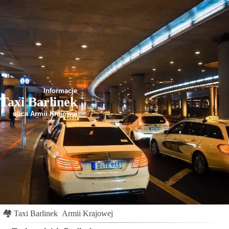
Informacje
Taxi Barlinek
ulica Armii Krajowej
🏘
Taxi Barlinek
Armii Krajowej