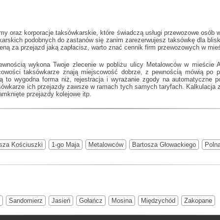
my oraz korporacje taksówkarskie, które świadczą usługi przewozowe osób 
ówkarskich podobnych do
zastanów się zanim zarezerwujesz taksówkę dla bliski
ceną za przejazd jaką zapłacisz, warto znać cennik firm przewozowych w mie
pewnością wykona Twoje zlecenie w pobliżu ulicy Metalowców w mieście 
scowości taksówkarze znają miejscowość dobrze, z pewnością mówią po 
wą to wygodna forma niż, rejestracja i wyrażanie zgody na automatyczne po
ksówkarze ich przejazdy zawsze w ramach tych samych taryfach. Kalkulacja za
amknięte przejazdy kolejowe itp.
sza Kościuszki
1-go Maja
Metalowców
Bartosza Głowackiego
Poln
Sandomierz
Jasień
Gołańcz
Mosina
Międzychód
Zakopane