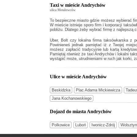
Taxi w mieście Andrychów
ulica Metalowców
To bezpieczne miasto gdzie możesz wybierać fir
W mieście istnieje sporo firm i korporacji taks
pobliżu. Dlatego żeby wybrać firmę z najlepszą 
Uber, Bolt czy lokalna firma taksówkarska z 
Powinieneś jednak pamiętać iż z Twojej miej
możesz zapłacić tradycyjnie lub kartą kredyto
Pamiętaj również że
taxi Andrychów
i lokalni ta
wystąpić może, utrudnieniami w ruch jak korki, z
Ulice w mieście Andrychów
Beskidzka
Plac Adama Mickiewicza
Tadeu
Jana Kochanowskiego
Dojazd do miasta Andrychów
Polkowice
Luboń
Iwonicz-Zdrój
Wolsztyn