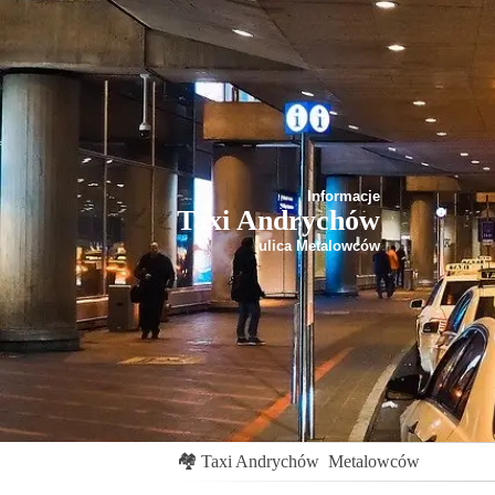
Informacje
Taxi Andrychów
ulica Metalowców
🏘
Taxi Andrychów
Metalowców