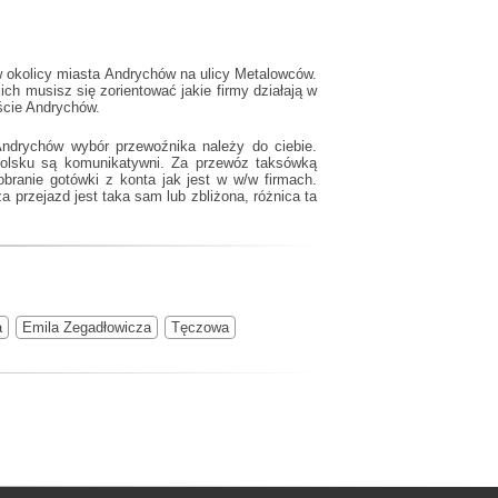
w okolicy miasta Andrychów na ulicy Metalowców.
ch musisz się zorientować jakie firmy działają w
ście Andrychów.
Andrychów wybór przewoźnika należy do ciebie.
polsku są komunikatywni. Za przewóz taksówką
branie gotówki z konta jak jest w w/w firmach.
 przejazd jest taka sam lub zbliżona, różnica ta
a
Emila Zegadłowicza
Tęczowa