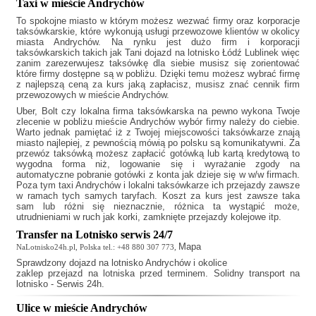
Taxi w mieście Andrychów
To spokojne miasto w którym możesz wezwać firmy oraz korporacje
taksówkarskie, które wykonują usługi przewozowe klientów w okolicy
miasta Andrychów. Na rynku jest dużo firm i korporacji
taksówkarskich takich jak
Tani dojazd na lotnisko Łódź Lublinek
więc
zanim zarezerwujesz taksówkę dla siebie musisz się zorientować
które firmy dostępne są w pobliżu. Dzięki temu możesz wybrać firmę
z najlepszą ceną za kurs jaką zapłacisz, musisz znać cennik firm
przewozowych w mieście Andrychów.
Uber, Bolt czy lokalna firma taksówkarska na pewno wykona Twoje
zlecenie w pobliżu mieście Andrychów wybór firmy należy do ciebie.
Warto jednak pamiętać iż z Twojej miejscowości taksówkarze znają
miasto najlepiej, z pewnością mówią po polsku są komunikatywni. Za
przewóz taksówką możesz zapłacić gotówką lub kartą kredytową to
wygodna forma niż, logowanie się i wyrażanie zgody na
automatyczne pobranie gotówki z konta jak dzieje się w w/w firmach.
Poza tym
taxi Andrychów
i lokalni taksówkarze ich przejazdy zawsze
w ramach tych samych taryfach. Koszt za kurs jest zawsze taka
sam lub różni się nieznacznie, różnica ta wystąpić może,
utrudnieniami w ruch jak korki, zamknięte przejazdy kolejowe itp.
Transfer na Lotnisko serwis 24/7
Mapa
NaLotnisko24h.pl, Polska tel.: +48 880 307 773,
Sprawdzony
dojazd na lotnisko Andrychów
i okolice
zaklep przejazd na lotniska przed terminem. Solidny transport na
lotnisko - Serwis 24h.
Ulice w mieście Andrychów