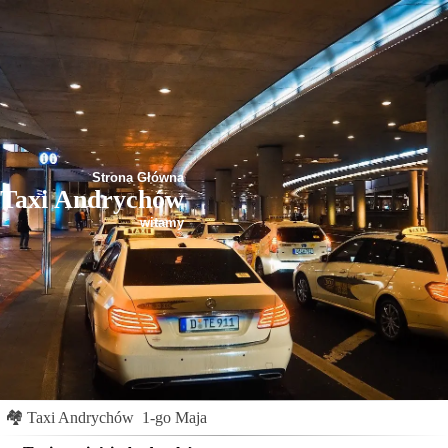
Strona Główna
Taxi Andrychów
witamy
🏘
Taxi Andrychów
1-go Maja