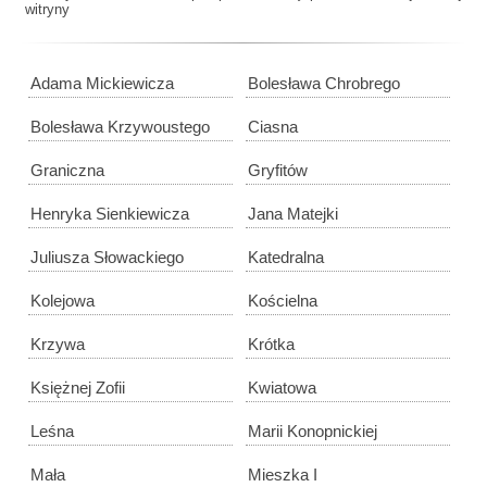
witryny
Adama Mickiewicza
Bolesława Chrobrego
Bolesława Krzywoustego
Ciasna
Graniczna
Gryfitów
Henryka Sienkiewicza
Jana Matejki
Juliusza Słowackiego
Katedralna
Kolejowa
Kościelna
Krzywa
Krótka
Księżnej Zofii
Kwiatowa
Leśna
Marii Konopnickiej
Mała
Mieszka I