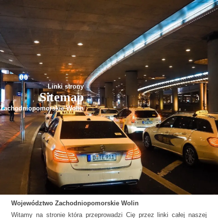
Linki strony
Sitemap
Zachodniopomorskie Wolin
Województwo
Zachodniopomorskie
Wolin
Witamy na stronie która przeprowadzi Cię przez linki całej naszej