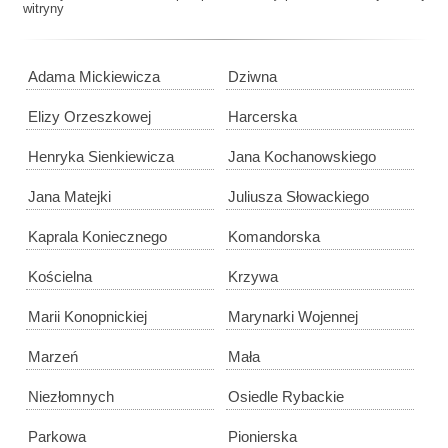
witryny
Adama Mickiewicza
Dziwna
Elizy Orzeszkowej
Harcerska
Henryka Sienkiewicza
Jana Kochanowskiego
Jana Matejki
Juliusza Słowackiego
Kaprala Koniecznego
Komandorska
Kościelna
Krzywa
Marii Konopnickiej
Marynarki Wojennej
Marzeń
Mała
Niezłomnych
Osiedle Rybackie
Parkowa
Pionierska