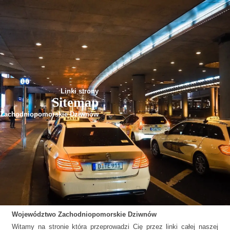
Linki strony
Sitemap
Zachodniopomorskie Dziwnów
Województwo
Zachodniopomorskie
Dziwnów
Witamy na stronie która przeprowadzi Cię przez linki całej naszej