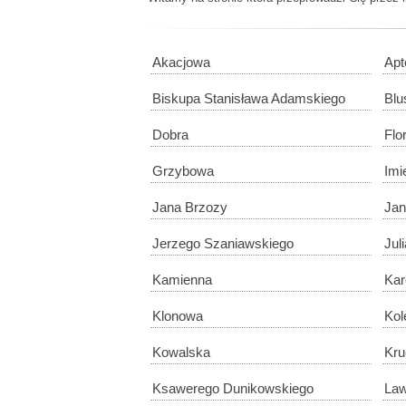
Akacjowa
Apt
Biskupa Stanisława Adamskiego
Blu
Dobra
Flo
Grzybowa
Imi
Jana Brzozy
Jan
Jerzego Szaniawskiego
Jul
Kamienna
Kar
Klonowa
Kol
Kowalska
Kru
Ksawerego Dunikowskiego
La