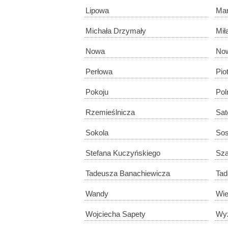
Lipowa
Mar
Michała Drzymały
Mił
Nowa
No
Perłowa
Pio
Pokoju
Pol
Rzemieślnicza
Sat
Sokola
So
Stefana Kuczyńskiego
Sza
Tadeusza Banachiewicza
Tad
Wandy
Wi
Wojciecha Sapety
Wyz