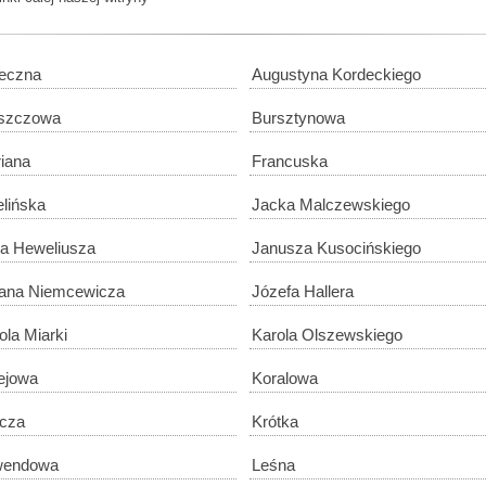
eczna
Augustyna Kordeckiego
szczowa
Bursztynowa
riana
Francuska
elińska
Jacka Malczewskiego
a Heweliusza
Janusza Kusocińskiego
iana Niemcewicza
Józefa Hallera
ola Miarki
Karola Olszewskiego
ejowa
Koralowa
cza
Krótka
wendowa
Leśna