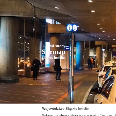
Linki strony
Sitemap
Śląskie Imielin
Województwo
Śląskie
Imielin
Witamy na stronie która przeprowadzi Cię przez li