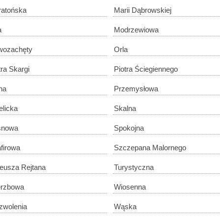
atońska
Marii Dąbrowskiej
a
Modrzewiowa
wozachęty
Orla
tra Skargi
Piotra Ściegiennego
na
Przemysłowa
elicka
Skalna
snowa
Spokojna
firowa
Szczepana Malornego
eusza Rejtana
Turystyczna
erzbowa
Wiosenna
wolenia
Wąska