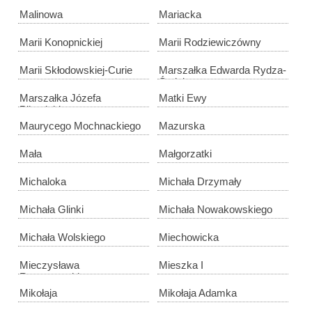
Malinowa
Mariacka
Marii Konopnickiej
Marii Rodziewiczówny
Marii Skłodowskiej-Curie
Marszałka Edwarda Rydza-
Śmigłego
Marszałka Józefa
Matki Ewy
Piłsudskiego
Maurycego Mochnackiego
Mazurska
Mała
Małgorzatki
Michaloka
Michała Drzymały
Michała Glinki
Michała Nowakowskiego
Michała Wolskiego
Miechowicka
Mieczysława
Mieszka I
Romanowskiego
Mikołaja
Mikołaja Adamka