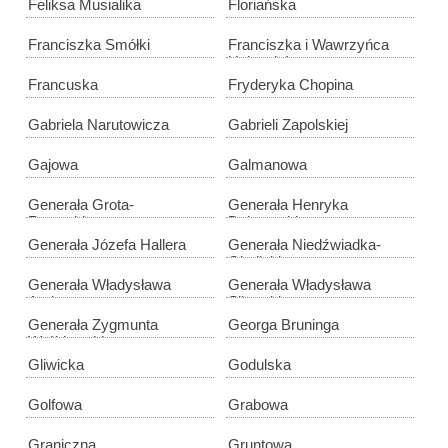
Feliksa Musialika
Floriańska
Franciszka Smółki
Franciszka i Wawrzyńca
Holeczków
Francuska
Fryderyka Chopina
Gabriela Narutowicza
Gabrieli Zapolskiej
Gajowa
Galmanowa
Generała Grota-
Generała Henryka
Roweckiego
Dąbrowskiego
Generała Józefa Hallera
Generała Niedźwiadka-
Okulickiego
Generała Władysława
Generała Władysława
Andersa
Sikorskiego
Generała Zygmunta
Georga Bruninga
Wróblewskiego
Gliwicka
Godulska
Golfowa
Grabowa
Graniczna
Gruntowa