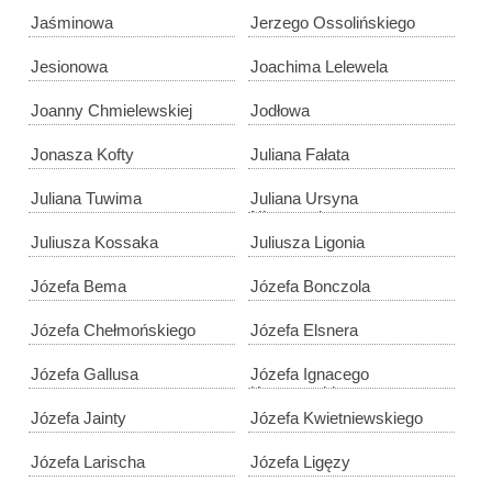
Jaśminowa
Jerzego Ossolińskiego
Jesionowa
Joachima Lelewela
Joanny Chmielewskiej
Jodłowa
Jonasza Kofty
Juliana Fałata
Juliana Tuwima
Juliana Ursyna
Niemcewicza
Juliusza Kossaka
Juliusza Ligonia
Józefa Bema
Józefa Bonczola
Józefa Chełmońskiego
Józefa Elsnera
Józefa Gallusa
Józefa Ignacego
Kraszewskiego
Józefa Jainty
Józefa Kwietniewskiego
Józefa Larischa
Józefa Ligęzy