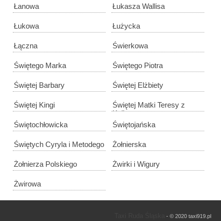
Łanowa
Łukasza Wallisa
Łukowa
Łużycka
Łączna
Świerkowa
Świętego Marka
Świętego Piotra
Świętej Barbary
Świętej Elżbiety
Świętej Kingi
Świętej Matki Teresy z
Kalkuty
Świętochłowicka
Świętojańska
Świętych Cyryla i Metodego
Żołnierska
Żołnierza Polskiego
Żwirki i Wigury
Żwirowa
Taxi Ruda Śląska
- © 2020 taxi919.pl