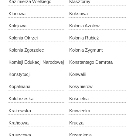
Kazimierza Wielkiego
Klasztorny
Klonowa
Koksowa
Kolejowa
Kolonia Azotów
Kolonia Okrzei
Kolonia Rubież
Kolonia Zgorzelec
Kolonia Zygmunt
Komisji Edukacji Narodowej
Konstantego Damrota
Konstytucji
Konwalii
Kopalniana
Kosynierów
Kołobrzeska
Kościelna
Krakowska
Krawiecka
Krańcowa
Krucza
Kruszcowa
Krzemienia