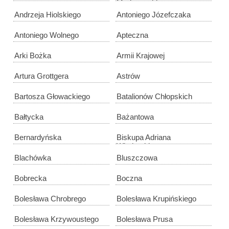
Modrzewskiego
Andrzeja Hiolskiego
Antoniego Józefczaka
Antoniego Wolnego
Apteczna
Arki Bożka
Armii Krajowej
Artura Grottgera
Astrów
Bartosza Głowackiego
Batalionów Chłopskich
Bałtycka
Bażantowa
Bernardyńska
Biskupa Adriana
Włodarskiego
Blachówka
Bluszczowa
Bobrecka
Boczna
Bolesława Chrobrego
Bolesława Krupińskiego
Bolesława Krzywoustego
Bolesława Prusa