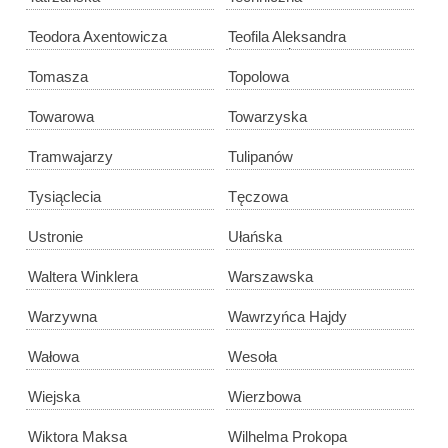
Teodora Axentowicza
Teofila Aleksandra
Lenartowicza
Tomasza
Topolowa
Towarowa
Towarzyska
Tramwajarzy
Tulipanów
Tysiąclecia
Tęczowa
Ustronie
Ułańska
Waltera Winklera
Warszawska
Warzywna
Wawrzyńca Hajdy
Wałowa
Wesoła
Wiejska
Wierzbowa
Wiktora Maksa
Wilhelma Prokopa