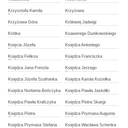
Krzysztofa Kamila
Krzyżowa
Baczyńskiego
Krzyżowa Góra
Królowej Jadwigi
Krótka
Ksawerego Dunikowskiego
Księcia Józefa
Księdza Antoniego
Poniatowskiego
Leszczyka
Księdza Feliksa
Księdza Franciszka
Zielińskiego
Nawrota
Księdza Jana Frenzla
Księdza Jerzego
Popiełuszki
Księdza Józefa Szafranka
Księdza Karola Koziołka
Księdza Norberta Bończyka
Księdza Pawła Jaskółki
Księdza Pawła Krafczyka
Księdza Piotra Skargi
Księdza Piotra
Księdza Prymasa Augusta
Ściegiennego
Hlonda
Księdza Prymasa Stefana
Księdza Wacława Schenka