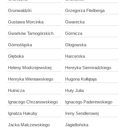
Grunwaldzki
Grzegorza Fitelberga
Gustawa Morcinka
Gwarecka
Gwarków Tarnogórskich
Górnicza
Górnośląska
Głogowska
Głęboka
Harcerska
Heleny Modrzejewskiej
Henryka Siemiradzkiego
Henryka Wieniawskiego
Hugona Kołłątaja
Hutnicza
Huty Julia
Ignacego Chrzanowskiego
Ignacego Paderewskiego
Ignatza Hakuby
Ireny Sendlerowej
Jacka Malczewskiego
Jagiellońska