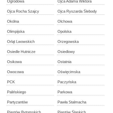
Ogrodowa
Ojca Adama Wiktora
Ojca Rocha Szajcy
Ojca Ryszarda Ślebody
Okólna
Olchowa
Olimpijska
Opolska
Orląt Lwowskich
Orzegowska
Osiedle Hutnicze
Osiedlowy
Osikowa
Ostatnia
Owocowa
Oświęcimska
PCK
Paczyńska
Palińskiego
Parkowa
Partyzantów
Pawła Stalmacha
Piastów Bytomskich
Piastów Śląskich