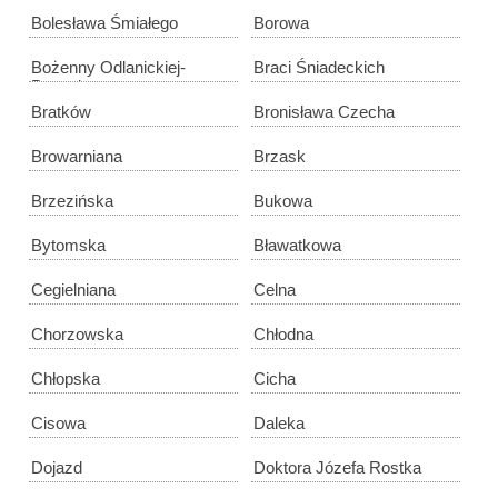
Bolesława Śmiałego
Borowa
Bożenny Odlanickiej-
Braci Śniadeckich
Poczobutt
Bratków
Bronisława Czecha
Browarniana
Brzask
Brzezińska
Bukowa
Bytomska
Bławatkowa
Cegielniana
Celna
Chorzowska
Chłodna
Chłopska
Cicha
Cisowa
Daleka
Dojazd
Doktora Józefa Rostka