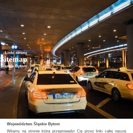
Linki strony
Sitemap
Śląskie Bytom
Województwo
Śląskie
Bytom
Witamy na stronie która przeprowadzi Cię przez linki całej naszej