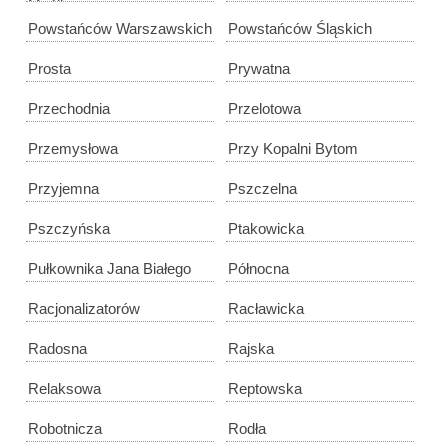
Myśliwca
Powstańców Warszawskich
Powstańców Śląskich
Prosta
Prywatna
Przechodnia
Przelotowa
Przemysłowa
Przy Kopalni Bytom
Przyjemna
Pszczelna
Pszczyńska
Ptakowicka
Pułkownika Jana Białego
Północna
Racjonalizatorów
Racławicka
Radosna
Rajska
Relaksowa
Reptowska
Robotnicza
Rodła