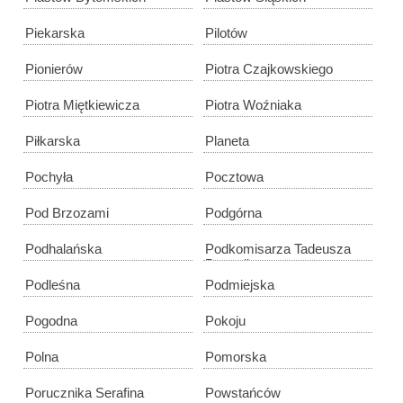
Piekarska
Pilotów
Pionierów
Piotra Czajkowskiego
Piotra Miętkiewicza
Piotra Woźniaka
Piłkarska
Planeta
Pochyła
Pocztowa
Pod Brzozami
Podgórna
Podhalańska
Podkomisarza Tadeusza
Bartosika
Podleśna
Podmiejska
Pogodna
Pokoju
Polna
Pomorska
Porucznika Serafina
Powstańców