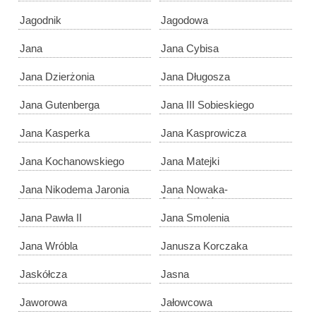
Jagodnik
Jagodowa
Jana
Jana Cybisa
Jana Dzierżonia
Jana Długosza
Jana Gutenberga
Jana III Sobieskiego
Jana Kasperka
Jana Kasprowicza
Jana Kochanowskiego
Jana Matejki
Jana Nikodema Jaronia
Jana Nowaka-
Jeziorańskiego
Jana Pawła II
Jana Smolenia
Jana Wróbla
Janusza Korczaka
Jaskółcza
Jasna
Jaworowa
Jałowcowa