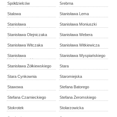
Spółdzielców
Srebrna
Stalowa
Stanisława Lema
Stanisława
Stanisława Moniuszki
Małachowskiego
Stanisława Olejniczaka
Stanisława Webera
Stanisława Witczaka
Stanisława Witkiewicza
Stanisława
Stanisława Wyspiańskiego
Wojciechowskiego
Stanisława Żółkiewskiego
Stara
Stara Cynkownia
Staromiejska
Stawowa
Stefana Batorego
Stefana Czarnieckiego
Stefana Żeromskiego
Stokrotek
Stolarzowicka