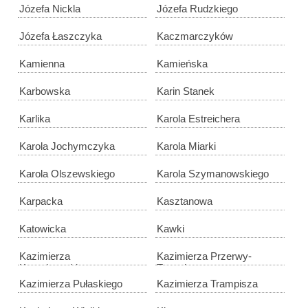
Józefa Nickla
Józefa Rudzkiego
Józefa Łaszczyka
Kaczmarczyków
Kamienna
Kamieńska
Karbowska
Karin Stanek
Karlika
Karola Estreichera
Karola Jochymczyka
Karola Miarki
Karola Olszewskiego
Karola Szymanowskiego
Karpacka
Kasztanowa
Katowicka
Kawki
Kazimierza
Kazimierza Przerwy-
Kruczkowskiego
Tetmajera
Kazimierza Pułaskiego
Kazimierza Trampisza