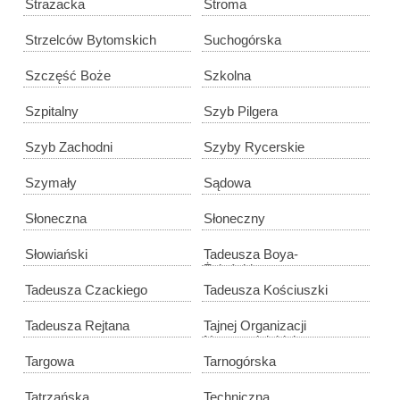
Strażacka
Stroma
Strzelców Bytomskich
Suchogórska
Szczęść Boże
Szkolna
Szpitalny
Szyb Pilgera
Szyb Zachodni
Szyby Rycerskie
Szymały
Sądowa
Słoneczna
Słoneczny
Słowiański
Tadeusza Boya-
Żeleńskiego
Tadeusza Czackiego
Tadeusza Kościuszki
Tadeusza Rejtana
Tajnej Organizacji
Nauczycielskiej
Targowa
Tarnogórska
Tatrzańska
Techniczna