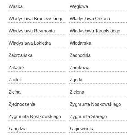
Wąska
Węglowa
Władysława Broniewskiego
Władysława Orkana
Władysława Reymonta
Władysława Targalskiego
Władysława Łokietka
Włodarska
Zabrzańska
Zachodnia
Zakątek
Zamkowa
Zaułek
Zgody
Zielna
Zielona
Zjednoczenia
Zygmunta Noskowskiego
Zygmunta Rostkowskiego
Zygmunta Starego
Łabędzia
Łagiewnicka