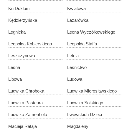
Wyszyńskiego
Ku Duklom
Kwiatowa
Kędzierzyńska
Lazarówka
Legnicka
Leona Wyczółkowskiego
Leopolda Kobierskiego
Leopolda Staffa
Leszczynowa
Letnia
Leśna
Leśnictwo
Lipowa
Ludowa
Ludwika Chroboka
Ludwika Mierosławskiego
Ludwika Pasteura
Ludwika Solskiego
Ludwika Zamenhofa
Lwowskich Dzieci
Macieja Rataja
Magdaleny