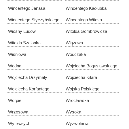
Wincentego Janasa
Wincentego Kadłubka
Wincentego Styczyńskiego
Wincentego Witosa
Wiosny Ludów
Witolda Gombrowicza
Witolda Szalonka
Wiązowa
Wiśniowa
Wodczaka
Wodna
Wojciecha Bogusławskiego
Wojciecha Drzymały
Wojciecha Kilara
Wojciecha Korfantego
Wojska Polskiego
Worpie
Wrocławska
Wrzosowa
Wysoka
Wytrwałych
Wyzwolenia