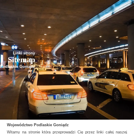
Linki strony
Sitemap
Podlaskie Goniądz
Województwo
Podlaskie
Goniądz
Witamy na stronie która przeprowadzi Cię przez linki całej naszej