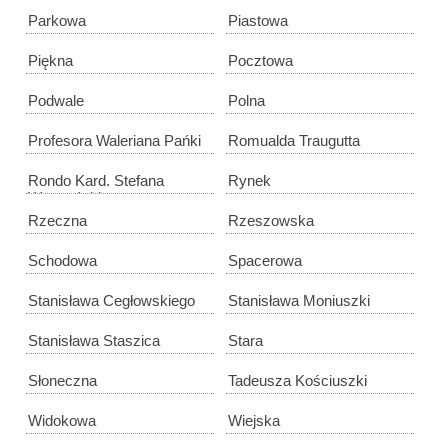
Parkowa
Piastowa
Piękna
Pocztowa
Podwale
Polna
Profesora Waleriana Pańki
Romualda Traugutta
Rondo Kard. Stefana
Rynek
Wyszyńskiego
Rzeczna
Rzeszowska
Schodowa
Spacerowa
Stanisława Cegłowskiego
Stanisława Moniuszki
Stanisława Staszica
Stara
Słoneczna
Tadeusza Kościuszki
Widokowa
Wiejska