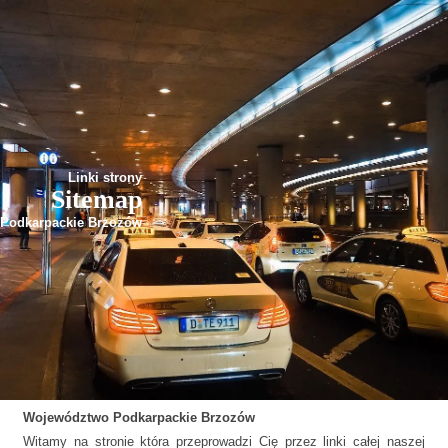
Linki strony
Sitemap
Podkarpackie Brzozów
Województwo
Podkarpackie
Brzozów
Witamy na stronie która przeprowadzi Cię przez linki całej naszej