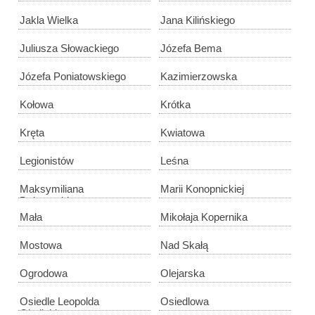
Jakla Wielka
Jana Kilińskiego
Juliusza Słowackiego
Józefa Bema
Józefa Poniatowskiego
Kazimierzowska
Kołowa
Krótka
Kręta
Kwiatowa
Legionistów
Leśna
Maksymiliana
Marii Konopnickiej
Dąbrowskiego
Mała
Mikołaja Kopernika
Mostowa
Nad Skałą
Ogrodowa
Olejarska
Osiedle Leopolda
Osiedlowa
Okulickiego