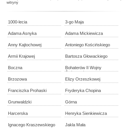
witryny
1000-lecia
3-go Maja
Adama Asnyka
Adama Mickiewicza
Anny Kajtochowej
Antoniego Kościńskiego
Armii Krajowej
Bartosza Głowackiego
Boczna
Bohaterów II Wojny
Światowej
Brzozowa
Elizy Orzeszkowej
Franciszka Prohaski
Fryderyka Chopina
Grunwaldzki
Górna
Harcerska
Henryka Sienkiewicza
Ignacego Kraszewskiego
Jakla Mała