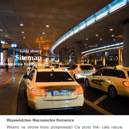
Linki strony
Sitemap
Mazowieckie Kozienice
Województwo
Mazowieckie
Kozienice
Witamy na stronie która przeprowadzi Cię przez linki całej naszej