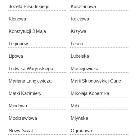
Józefa Piłsudskiego
Kasztanowa
Klonowa
Kolejowa
Konstytucji 3 Maja
Krzywa
Legionów
Leśna
Lipowa
Lubelska
Ludwika Waryńskiego
Maciejowicka
Mariana Langiewicza
Marii Skłodowskiej-Curie
Matki Kazimiery
Mikołaja Kopernika
Gruszczyńskiej
Miodowa
Miła
Modrzewiowa
Młyńska
Nowy Świat
Ogrodowa