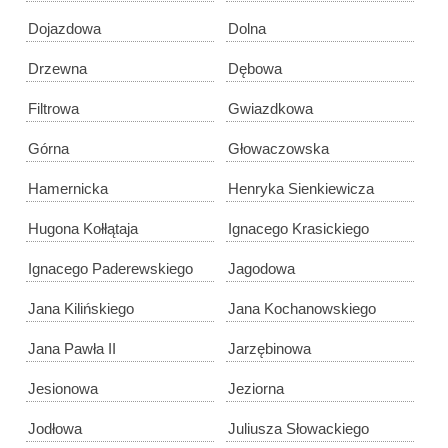
Dojazdowa
Dolna
Drzewna
Dębowa
Filtrowa
Gwiazdkowa
Górna
Głowaczowska
Hamernicka
Henryka Sienkiewicza
Hugona Kołłątaja
Ignacego Krasickiego
Ignacego Paderewskiego
Jagodowa
Jana Kilińskiego
Jana Kochanowskiego
Jana Pawła II
Jarzębinowa
Jesionowa
Jeziorna
Jodłowa
Juliusza Słowackiego