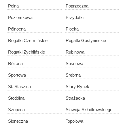
Polna
Poprzeczna
Poziomkowa
Przydatki
Północna
Płocka
Rogatki Czermińskie
Rogatki Gostynińskie
Rogatki Żychlińskie
Rubinowa
Różana
Sosnowa
Sportowa
Srebrna
St. Staszica
Stary Rynek
Stodólna
Strażacka
Szopena
Sławoja Składkowskiego
Słoneczna
Topolowa