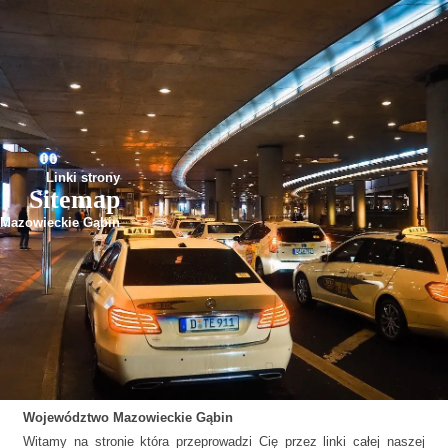
Linki strony
Sitemap
Mazowieckie Gąbin
Województwo
Mazowieckie
Gąbin
Witamy na stronie która przeprowadzi Cię przez linki całej naszej