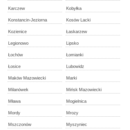
Karczew
Kobyłka
Konstancin-Jeziorna
Kosów Lacki
Kozienice
Łaskarzew
Legionowo
Lipsko
Łochów
Łomianki
Łosice
Lubowidz
Maków Mazowiecki
Marki
Milanówek
Mińsk Mazowiecki
Mława
Mogielnica
Mordy
Mrozy
Mszczonów
Myszyniec