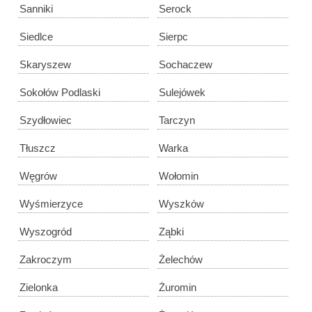
Sanniki
Serock
Siedlce
Sierpc
Skaryszew
Sochaczew
Sokołów Podlaski
Sulejówek
Szydłowiec
Tarczyn
Tłuszcz
Warka
Węgrów
Wołomin
Wyśmierzyce
Wyszków
Wyszogród
Ząbki
Zakroczym
Żelechów
Zielonka
Żuromin