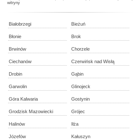
witryny
Białobrzegi
Bieżuń
Błonie
Brok
Brwinów
Chorzele
Ciechanów
Czerwińsk nad Wisłą
Drobin
Gąbin
Garwolin
Glinojeck
Góra Kalwaria
Gostynin
Grodzisk Mazowiecki
Grójec
Halinów
Iłża
Józefów
Kałuszyn