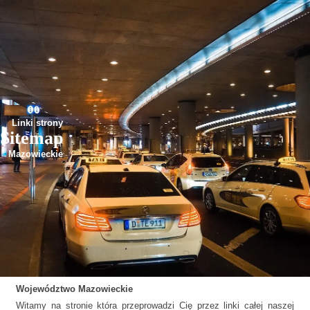
Linki strony
Sitemap
Mazowieckie
Województwo
Mazowieckie
Witamy na stronie która przeprowadzi Cię przez linki całej naszej