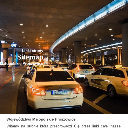
Linki strony
Sitemap
Małopolskie Proszowice
Województwo
Małopolskie
Proszowice
Witamy na stronie która przeprowadzi Cię przez linki całej naszej