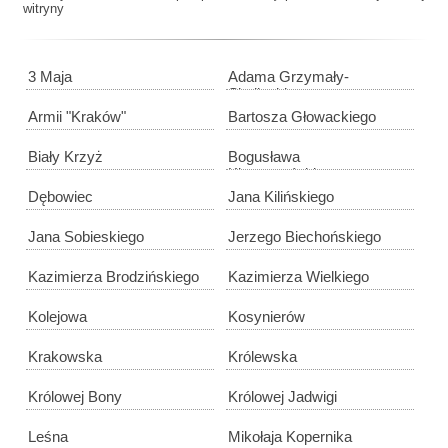
witryny
3 Maja
Adama Grzymały-
Siedleckiego
Armii "Kraków"
Bartosza Głowackiego
Biały Krzyż
Bogusława
Kleszczyńskiego
Dębowiec
Jana Kilińskiego
Jana Sobieskiego
Jerzego Biechońskiego
Kazimierza Brodzińskiego
Kazimierza Wielkiego
Kolejowa
Kosynierów
Krakowska
Królewska
Królowej Bony
Królowej Jadwigi
Leśna
Mikołaja Kopernika