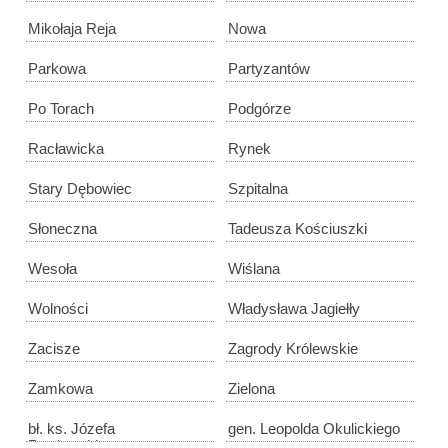
Mikołaja Reja
Nowa
Parkowa
Partyzantów
Po Torach
Podgórze
Racławicka
Rynek
Stary Dębowiec
Szpitalna
Słoneczna
Tadeusza Kościuszki
Wesoła
Wiślana
Wolności
Władysława Jagiełły
Zacisze
Zagrody Królewskie
Zamkowa
Zielona
bł. ks. Józefa
gen. Leopolda Okulickiego
Pawłowskiego