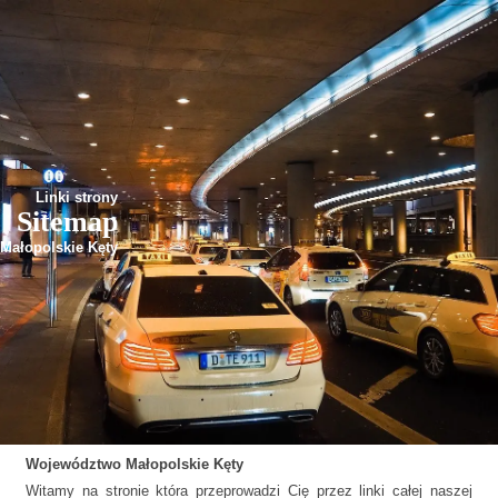
Linki strony
Sitemap
Małopolskie Kęty
Województwo
Małopolskie
Kęty
Witamy na stronie która przeprowadzi Cię przez linki całej naszej