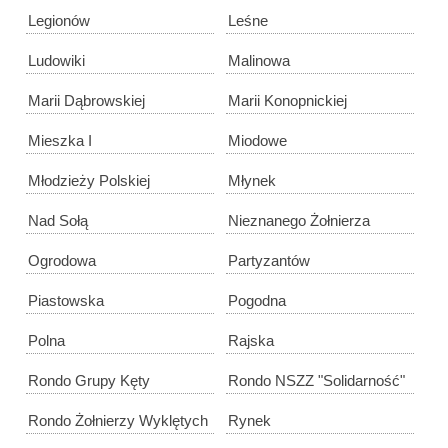
Legionów
Leśne
Ludowiki
Malinowa
Marii Dąbrowskiej
Marii Konopnickiej
Mieszka I
Miodowe
Młodzieży Polskiej
Młynek
Nad Sołą
Nieznanego Żołnierza
Ogrodowa
Partyzantów
Piastowska
Pogodna
Polna
Rajska
Rondo Grupy Kęty
Rondo NSZZ "Solidarność"
Rondo Żołnierzy Wyklętych
Rynek