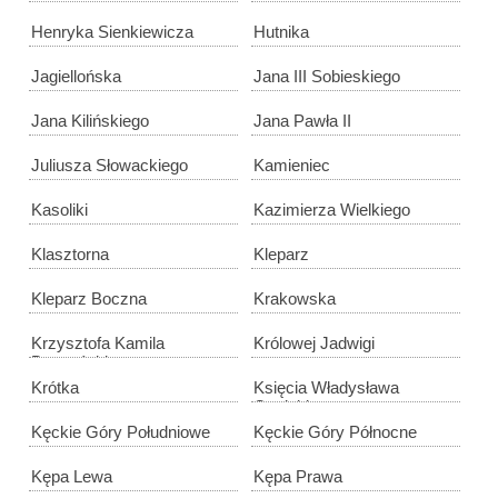
Henryka Sienkiewicza
Hutnika
Jagiellońska
Jana III Sobieskiego
Jana Kilińskiego
Jana Pawła II
Juliusza Słowackiego
Kamieniec
Kasoliki
Kazimierza Wielkiego
Klasztorna
Kleparz
Kleparz Boczna
Krakowska
Krzysztofa Kamila
Królowej Jadwigi
Baczyńskiego
Krótka
Księcia Władysława
Opolskiego
Kęckie Góry Południowe
Kęckie Góry Północne
Kępa Lewa
Kępa Prawa