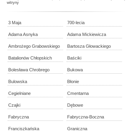
witryny
3 Maja
700-lecia
Adama Asnyka
Adama Mickiewicza
Ambrożego Grabowskiego
Bartosza Głowackiego
Batalionów Chłopskich
Baściki
Bolesława Chrobrego
Bukowa
Bulowska
Błonie
Cegielniane
Cmentarna
Czajki
Dębowe
Fabryczna
Fabryczna-Boczna
Franciszkańska
Graniczna