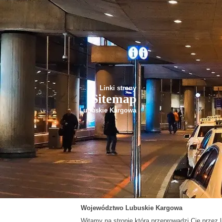
Linki strony
Sitemap
Lubuskie Kargowa
Województwo
Lubuskie
Kargowa
Witamy na stronie która przeprowadzi Cię przez li