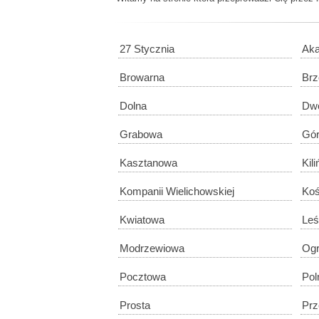
27 Stycznia
Aka
Browarna
Br
Dolna
Dw
Grabowa
Gó
Kasztanowa
Kil
Kompanii Wielichowskiej
Koś
Kwiatowa
Leś
Modrzewiowa
Og
Pocztowa
Pol
Prosta
Pr