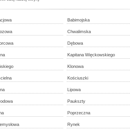
cjowa
Babimojska
zozowa
Chwalimska
orcowa
Dębowa
rna
Kapitana Więckowskiego
ińskiego
Klonowa
cielna
Kościuszki
na
Lipowa
rodowa
Paukszty
na
Poprzeczna
zemysłowa
Rynek