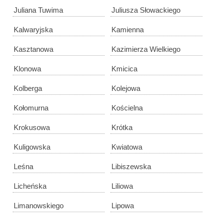
Juliana Tuwima
Juliusza Słowackiego
Kalwaryjska
Kamienna
Kasztanowa
Kazimierza Wielkiego
Klonowa
Kmicica
Kolberga
Kolejowa
Kołomurna
Kościelna
Krokusowa
Krótka
Kuligowska
Kwiatowa
Leśna
Libiszewska
Licheńska
Liliowa
Limanowskiego
Lipowa