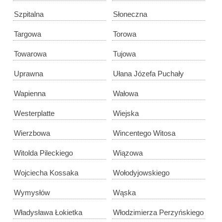
Szpitalna
Słoneczna
Targowa
Torowa
Towarowa
Tujowa
Uprawna
Ułana Józefa Puchały
Wapienna
Wałowa
Westerplatte
Wiejska
Wierzbowa
Wincentego Witosa
Witolda Pileckiego
Wiązowa
Wojciecha Kossaka
Wołodyjowskiego
Wymysłów
Wąska
Władysława Łokietka
Włodzimierza Perzyńskiego