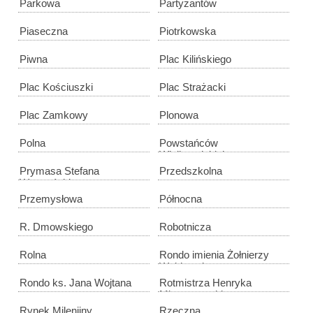
Parkowa
Partyzantów
Piaseczna
Piotrkowska
Piwna
Plac Kilińskiego
Plac Kościuszki
Plac Strażacki
Plac Zamkowy
Plonowa
Polna
Powstańców
Wielkopolskich
Prymasa Stefana
Przedszkolna
Wyszyńskiego
Przemysłowa
Północna
R. Dmowskiego
Robotnicza
Rolna
Rondo imienia Żołnierzy
Wyklętych
Rondo ks. Jana Wojtana
Rotmistrza Henryka
Mieroszewskiego
Rynek Milenijny
Rzeczna