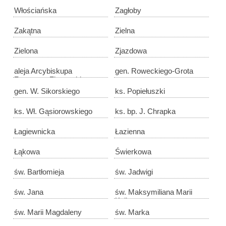
Włościańska
Zagłoby
Zakątna
Zielna
Zielona
Zjazdowa
aleja Arcybiskupa
gen. Roweckiego-Grota
Zygmunta Zimowskiego
gen. W. Sikorskiego
ks. Popiełuszki
ks. Wł. Gąsiorowskiego
ks. bp. J. Chrapka
Łagiewnicka
Łazienna
Łąkowa
Świerkowa
św. Bartłomieja
św. Jadwigi
św. Jana
św. Maksymiliana Marii
Kolbe
św. Marii Magdaleny
św. Marka