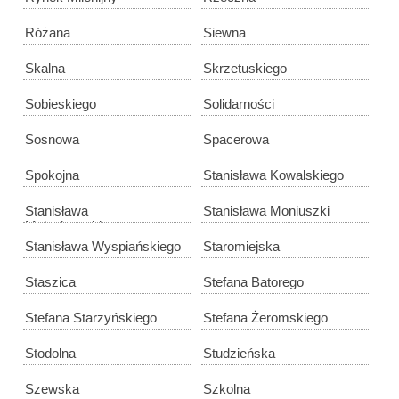
Różana
Siewna
Skalna
Skrzetuskiego
Sobieskiego
Solidarności
Sosnowa
Spacerowa
Spokojna
Stanisława Kowalskiego
Stanisława
Stanisława Moniuszki
Małachowskiego
Stanisława Wyspiańskiego
Staromiejska
Staszica
Stefana Batorego
Stefana Starzyńskiego
Stefana Żeromskiego
Stodolna
Studzieńska
Szewska
Szkolna