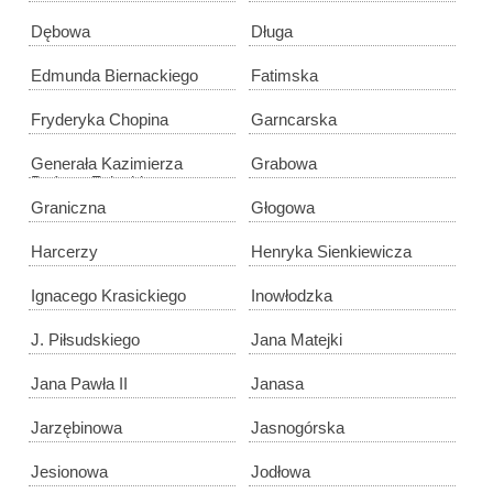
Dębowa
Długa
Edmunda Biernackiego
Fatimska
Fryderyka Chopina
Garncarska
Generała Kazimierza
Grabowa
Bończy-Załęskiego
Graniczna
Głogowa
Harcerzy
Henryka Sienkiewicza
Ignacego Krasickiego
Inowłodzka
J. Piłsudskiego
Jana Matejki
Jana Pawła II
Janasa
Jarzębinowa
Jasnogórska
Jesionowa
Jodłowa