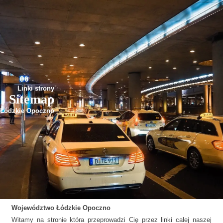
Linki strony
Sitemap
Łódzkie Opoczno
Województwo
Łódzkie
Opoczno
Witamy na stronie która przeprowadzi Cię przez linki całej naszej