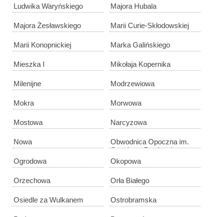
Ludwika Waryńskiego
Majora Hubala
Majora Żesławskiego
Marii Curie-Skłodowskiej
Marii Konopnickiej
Marka Galińskiego
Mieszka I
Mikołaja Kopernika
Milenijne
Modrzewiowa
Mokra
Morwowa
Mostowa
Narcyzowa
Nowa
Obwodnica Opoczna im.
Czesława Pawlaczka
Ogrodowa
Okopowa
Orzechowa
Orła Białego
Osiedle za Wulkanem
Ostrobramska