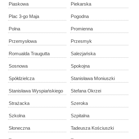
Piaskowa
Piekarska
Plac 3-go Maja
Pogodna
Polna
Promienna
Przemysłowa
Przesmyk
Romualda Traugutta
Salezjańska
Sosnowa
Spokojna
Spółdzielcza
Stanisława Moniuszki
Stanisława Wyspiańskiego
Stefana Okrzei
Strażacka
Szeroka
Szkolna
Szpitalna
Słoneczna
Tadeusza Kościuszki