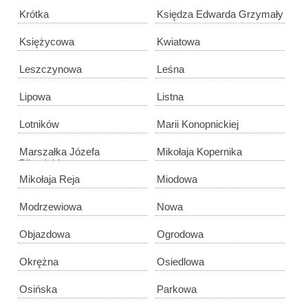
Krótka
Księdza Edwarda Grzymały
Księżycowa
Kwiatowa
Leszczynowa
Leśna
Lipowa
Listna
Lotników
Marii Konopnickiej
Marszałka Józefa
Mikołaja Kopernika
Piłsudskiego
Mikołaja Reja
Miodowa
Modrzewiowa
Nowa
Objazdowa
Ogrodowa
Okrężna
Osiedlowa
Osińska
Parkowa