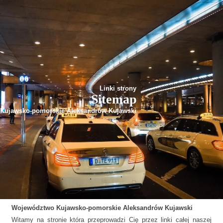
Linki strony
Sitemap
Kujawsko-pomorskie Aleksandrów Kujawski
Województwo
Kujawsko-pomorskie
Aleksandrów Kujawski
Witamy na stronie która przeprowadzi Cię przez linki całej naszej