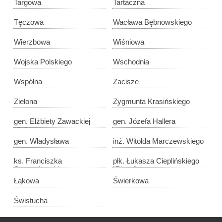
Targowa
Tartaczna
Tęczowa
Wacława Bębnowskiego
Wierzbowa
Wiśniowa
Wojska Polskiego
Wschodnia
Wspólna
Zacisze
Zielona
Zygmunta Krasińskiego
gen. Elżbiety Zawackiej
gen. Józefa Hallera
"Zo"
gen. Władysława
inż. Witolda Marczewskiego
Sikorskiego
ks. Franciszka
płk. Łukasza Cieplińskiego
Szczygłowskiego
"Pługa"
Łąkowa
Świerkowa
Świstucha