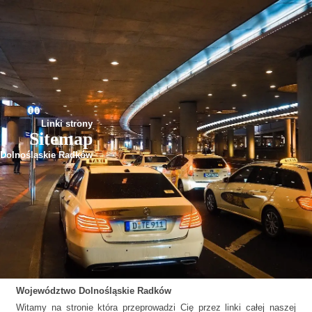
Linki strony
Sitemap
Dolnośląskie Radków
Województwo
Dolnośląskie
Radków
Witamy na stronie która przeprowadzi Cię przez linki całej naszej